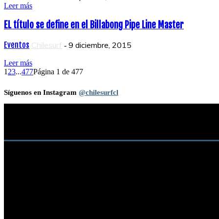
Leer más
EL título se define en el Billabong Pipe Line Master
Eventos
Chilesurf
9 diciembre, 2015
-
Leer más
1
2
3
...
477
Página 1 de 477
Síguenos en Instagram
@chilesurfcl