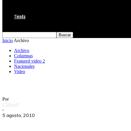
Tienda
Inicio
Archivo
Archivo
Columnas
Featured video 2
Nacionales
Video
Cuando la imagen se rinde ante el lente
Por
Chilesurf
-
5 agosto, 2010