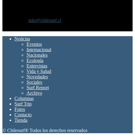
SOBRE NOSOTROS
Chilesurf un sitio dedicado a la difusión del surf nacional e
internacional
Contáctanos:
info@chilesurf.cl
SÍGUENOS
Noticias
Eventos
Internacional
Nacionales
Ecología
Entrevistas
Vida y Salud
Novedades
Sociales
Surf Report
Archivo
Columnas
Surf Trip
Fotos
Contacto
Tienda
© Chilesurf® Todos los derechos reservados