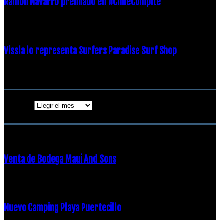
Ramon Navarro premiado en #ChileCompite
19 diciembre, 2018
Vissla lo representa Surfers Paradise Surf Shop
18 diciembre, 2018
Archivos
Archivos
ENTRADAS POPULARES
Venta de Bodega Maui And Sons
16 febrero, 2018
Nuevo Camping Playa Puertecillo