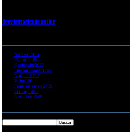
23 enero, 2015
Roxy lanza tienda on line
23 agosto, 2011
CATEGORÍA POPULAR
Archivo
2456
Eventos
2386
Nacionales
2019
Internacionales
1709
Noticias
1322
Video
880
Featured video 2
579
Ecología
406
Novedades
366
Buscar