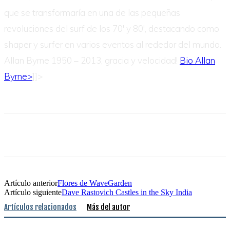
que se transformaría en una de las pequeñas
revoluciones del surf de los 70′ y 80′, destacando como
shaper y surfer en varios eventos al rededor del mundo.
Allan Byrne 1950 – 2013, gracia y velocidad!
Bio Allan
Byrne>
]]>
Artículo anterior
Flores de WaveGarden
Artículo siguiente
Dave Rastovich Castles in the Sky India
Artículos relacionados
Más del autor