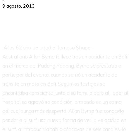
-
9 agosto, 2013
A los 62 año de edad el famoso Shaper
Australiano Allan Byrne fallece tras un accidente en Bali.
En el marco del Padang Padang, Byrne se prestaba a
participar del evento, cuando sufrió un accidente de
tránsito en moto en Bali. Según los testigos se
encontraba consciente junto a su familia pero al llegar al
hospital se agravó so condición, entrando en un coma
del cual nunca más despertó. Allan Byrne fue conocido
por darle al surf una nueva forma de ver la velocidad en
el surf, al introducir la tabla cóncavas de seis canales, lo