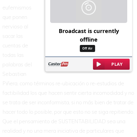
eufemismos
que ponen
nervioso al
sacar las
cuentas de
todas las
palabras del
Sebastian
Piñera, como términos re-ubicación o re-estudios de
factibilidad los que hacen sentir cierta incomodidad y no
se trata de ser inconformista, si no más bien de tratar de
hacer todo lo posible, por que esto no se siga repitiendo.
Que el pensamiento de SUSTENTABILIDAD sea una
realidad y no una mera iniciativa de particulares que