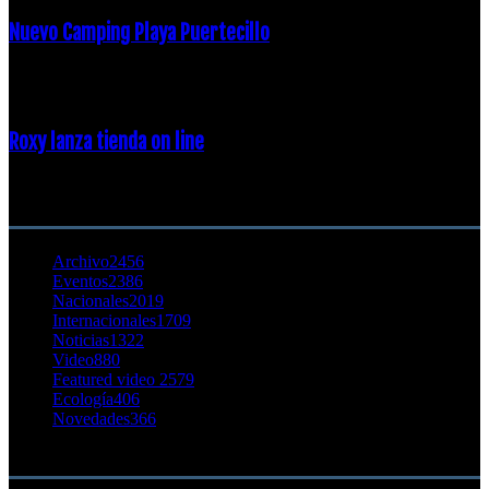
Nuevo Camping Playa Puertecillo
23 enero, 2015
Roxy lanza tienda on line
23 agosto, 2011
CATEGORÍA POPULAR
Archivo
2456
Eventos
2386
Nacionales
2019
Internacionales
1709
Noticias
1322
Video
880
Featured video 2
579
Ecología
406
Novedades
366
Buscar