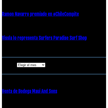
21 diciembre, 2018
Ramon Navarro premiado en #ChileCompite
19 diciembre, 2018
Vissla lo representa Surfers Paradise Surf Shop
18 diciembre, 2018
Archivos
Archivos
ENTRADAS POPULARES
Venta de Bodega Maui And Sons
16 febrero, 2018