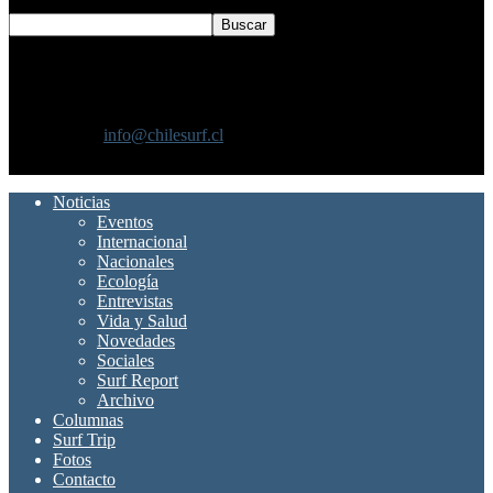
SOBRE NOSOTROS
Chilesurf un sitio dedicado a la difusión del surf nacional e
internacional
Contáctanos:
info@chilesurf.cl
SÍGUENOS
Noticias
Eventos
Internacional
Nacionales
Ecología
Entrevistas
Vida y Salud
Novedades
Sociales
Surf Report
Archivo
Columnas
Surf Trip
Fotos
Contacto