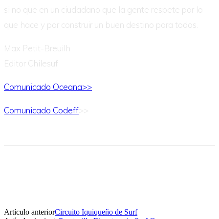
si no que en un ciudadano que la gente respete por lo
que hace y por construir un buen destino para todos.
Max Petit-Breuilh
Editor Chilesuf
Comunicado Oceana>>
Comunicado Codeff
>>
Artículo anterior
Circuito Iquiqueño de Surf