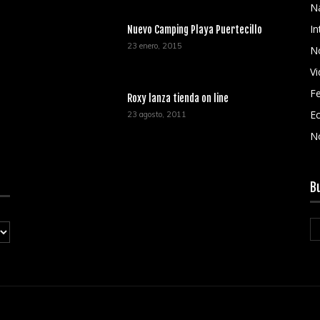
N
In
Nuevo Camping Playa Puertecillo
23 enero, 2015
No
V
Fe
Roxy lanza tienda on line
Ec
23 agosto, 2011
N
B