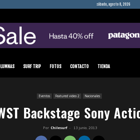
sábado, agosto 8, 2026
OLUMNAS
SURF TRIP
FOTOS
CONTACTO
TIENDA
Eventos
Featured video 2
Nacionales
WST Backstage Sony Act
Por
Chilesurf
-
13 junio, 2013