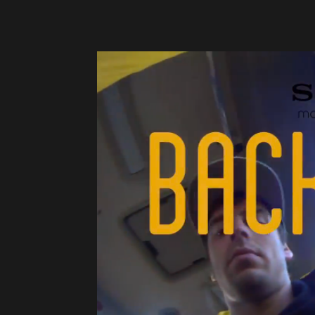
&
Surf
Report