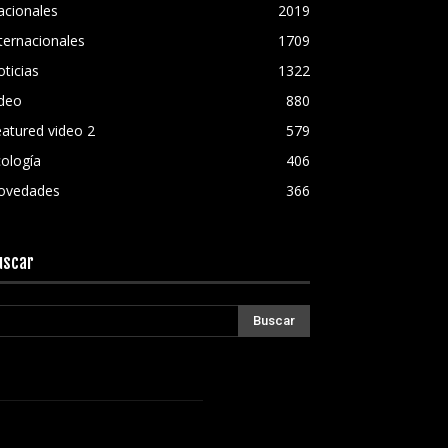
acionales
2019
ternacionales
1709
ticias
1322
ideo
880
atured video 2
579
ología
406
ovedades
366
uscar