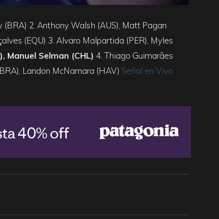
 (BRA) 2. Anthony Walsh (AUS), Matt Pagan
nçalves (EQU) 3. Alvaro Malpartida (PER), Myles
L), Manuel Selman (CHL)
4. Thiago Guimarães
s (BRA), Landon McNamara (HAV)
Señal en Vivo