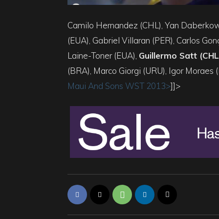
Camilo Hernandez (CHL), Yan Daberkow
(EUA), Gabriel Villaran (PER), Carlos Go
Laine-Toner (EUA),
Guillermo Satt (CH
(BRA), Marco Giorgi (URU), Igor Morae
Maui And Sons WST 2013>
]]>