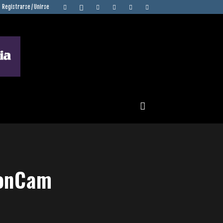
Registrarse / Unirse
ionCam