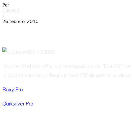
Por
Chilesurf
-
26 febrero, 2010
Hoy se da el
kick off
a la primera parada del Tour ASP de 
la cual se anunció ya llegó un swell SE de alrededor de un
Roxy Pro
Quiksilver Pro