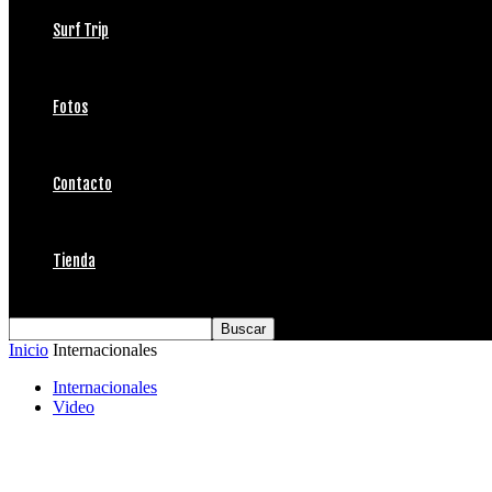
Surf Trip
Fotos
Contacto
Tienda
Inicio
Internacionales
Internacionales
Video
Quiksilver Pro y Roxy Pro salen al aire!