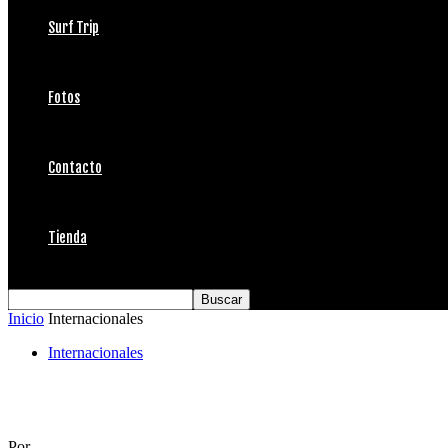
Surf Trip
Fotos
Contacto
Tienda
Inicio
Internacionales
Internacionales
Sintiendo el frío, el surf es 70% motivación
Por