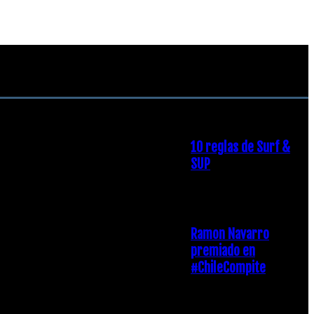
RECOMENDACIONES DEL
EDITOR
10 reglas de Surf &
SUP
21 diciembre, 2018
Ramon Navarro
premiado en
#ChileCompite
19 diciembre, 2018