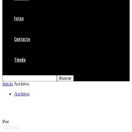
Fotos
Contacto
Tienda
Inicio
Archivo
Archivo
5to Aniversario del Subterráneo
Por
Chilesurf