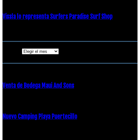
Vissla lo representa Surfers Paradise Surf Shop
18 diciembre, 2018
Archivos
Archivos
ENTRADAS POPULARES
Venta de Bodega Maui And Sons
16 febrero, 2018
Nuevo Camping Playa Puertecillo
23 enero, 2015