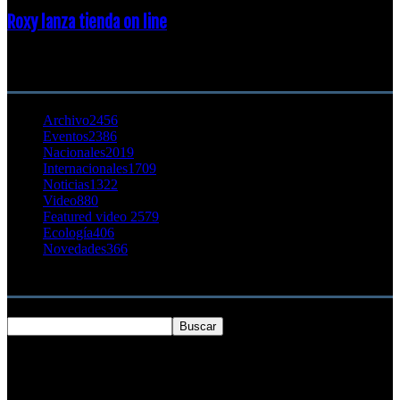
Roxy lanza tienda on line
23 agosto, 2011
CATEGORÍA POPULAR
Archivo
2456
Eventos
2386
Nacionales
2019
Internacionales
1709
Noticias
1322
Video
880
Featured video 2
579
Ecología
406
Novedades
366
Buscar
SOBRE NOSOTROS
Chilesurf un sitio dedicado a la difusión del surf nacional e
internacional