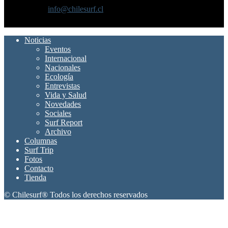
Contáctanos:
info@chilesurf.cl
SÍGUENOS
Noticias
Eventos
Internacional
Nacionales
Ecología
Entrevistas
Vida y Salud
Novedades
Sociales
Surf Report
Archivo
Columnas
Surf Trip
Fotos
Contacto
Tienda
© Chilesurf® Todos los derechos reservados