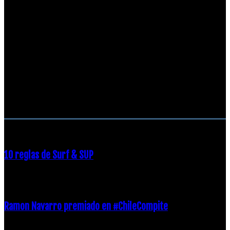
RECOMENDACIONES DEL EDITOR
10 reglas de Surf & SUP
21 diciembre, 2018
Ramon Navarro premiado en #ChileCompite
19 diciembre, 2018