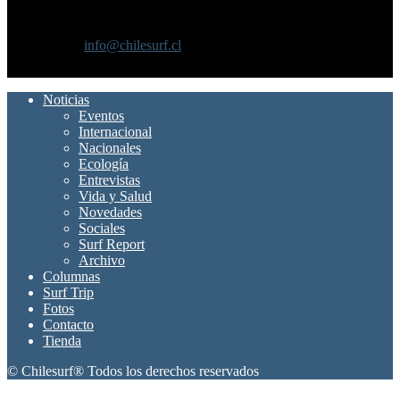
Chilesurf un sitio dedicado a la difusión del surf nacional e
internacional
Contáctanos:
info@chilesurf.cl
SÍGUENOS
Noticias
Eventos
Internacional
Nacionales
Ecología
Entrevistas
Vida y Salud
Novedades
Sociales
Surf Report
Archivo
Columnas
Surf Trip
Fotos
Contacto
Tienda
© Chilesurf® Todos los derechos reservados