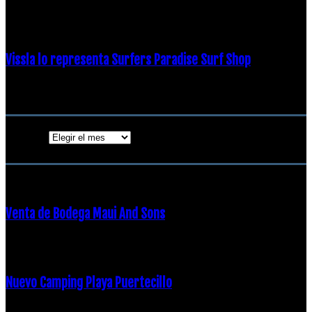
19 diciembre, 2018
Vissla lo representa Surfers Paradise Surf Shop
18 diciembre, 2018
Archivos
Archivos
ENTRADAS POPULARES
Venta de Bodega Maui And Sons
16 febrero, 2018
Nuevo Camping Playa Puertecillo
23 enero, 2015