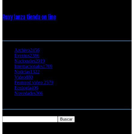
Roxy lanza tienda on line
23 agosto, 2011
CATEGORÍA POPULAR
Archivo
2456
Eventos
2386
Nacionales
2019
Internacionales
1709
Noticias
1322
Video
880
Featured video 2
579
Ecología
406
Novedades
366
Buscar
SOBRE NOSOTROS