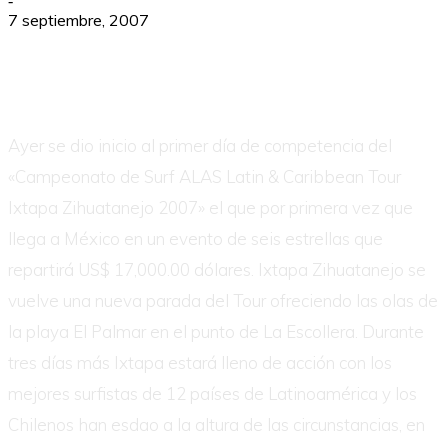
-
7 septiembre, 2007
Ayer se dio inicio al primer día de competencia del
«Campeonato de Surf ALAS Latin & Caribbean Tour
Ixtapa Zihuatanejo 2007» el que por primera vez que
llega a México en un evento de seis estrellas que
repartirá US$ 17,000.00 dólares. Ixtapa Zihuatanejo se
vuelve una nueva parada del Tour ofreciendo las olas de
la playa El Palmar en el punto de La Escollera. Durante
tres días más Ixtapa estará lleno de acción con los
mejores surfistas de 12 países de Latinoamérica y los
Chilenos han esdao a la altura de las circunstancias, en