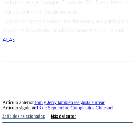
cada una de sus mangas, Edwin del Río, Diego Medina,
Manuel Selman y Tristán Aicardi.
Podrás ver como avanzan los chilenos y sus puntajes a
travéz de la web del circuito latinoamericano de surf
ALAS
Artículo anterior
Tom y Jerry también les gusta surfear
Artículo siguiente
13 de Septiembre Cumpleaños Chilesurf
Artículos relacionados
Más del autor