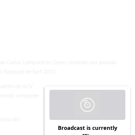
o Juan Carlos Lombardi en Open, cerrando una jornada
to Nacional de Surf 2010.
uentro de la IV
s ronda, a imponer
toria del