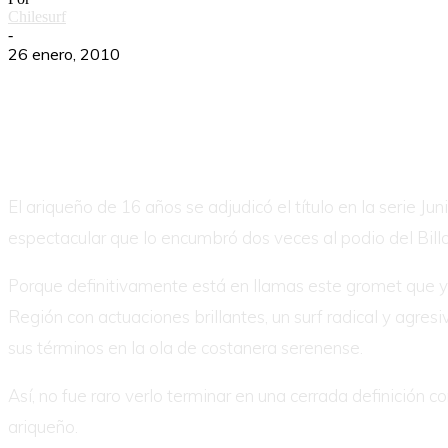
Chilesurf
-
26 enero, 2010
El ariqueño de 16 años se adjudicó el título en la serie J
espectacular que lo encumbró dos veces al podio del Bill
Porque definitivamente está en llamas este gromet que ya
Región con actuaciones brillantes, un surf radical y agres
sus términos en la ola de costanera serenense.
Así, no fue raro verlo terminar en una cerrada definición con
ariqueño.