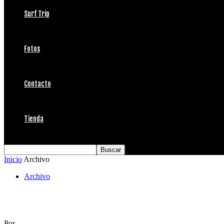
Surf Trip
Fotos
Contacto
Tienda
Inicio
Archivo
Archivo
Ardilla Satt en llamas, se impone a un Duen
Por