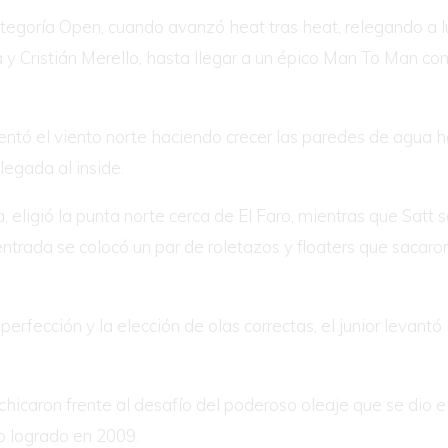
 categoría Open, cuando avanzó heat tras heat, relegando a 
a y Cristián Merello, hasta llegar a un épico Man To Man c
sentó el viento norte haciendo crecer las paredes de agua h
legada al inside.
 eligió la punta norte cerca de El Faro, mientras que Satt 
ntrada se colocó un par de roletazos y floaters que sacaro
erfección y la elección de olas correctas, el junior levantó 
chicaron frente al desafío del poderoso oleaje que se dio e
lo logrado en 2009.