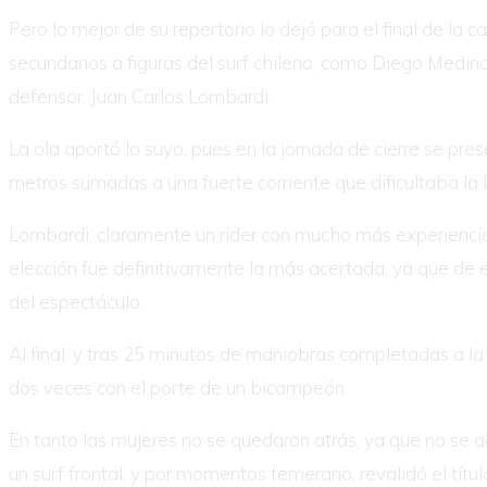
Pero lo mejor de su repertorio lo dejó para el final de la
secundarios a figuras del surf chileno, como Diego Medin
defensor, Juan Carlos Lombardi.
La ola aportó lo suyo, pues en la jornada de cierre se pre
metros sumadas a una fuerte corriente que dificultaba la l
Lombardi, claramente un rider con mucho más experiencia,
elección fue definitivamente la más acertada, ya que de e
del espectáculo.
Al final, y tras 25 minutos de maniobras completadas a la p
dos veces con el porte de un bicampeón.
En tanto las mujeres no se quedaron atrás, ya que no se a
un surf frontal, y por momentos temerario, revalidó el títu