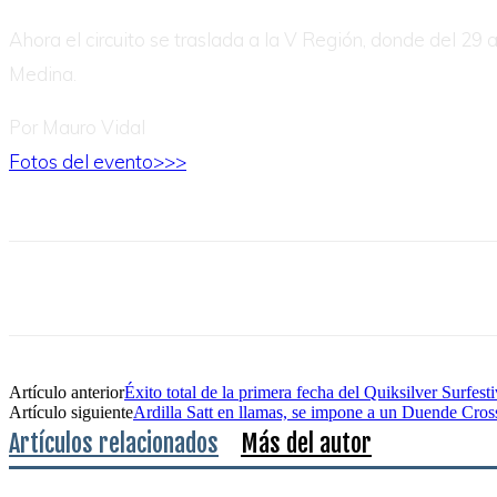
Ahora el circuito se traslada a la V Región, donde del 29
Medina.
Por Mauro Vidal
Fotos del evento>>>
Artículo anterior
Éxito total de la primera fecha del Quiksilver Surfest
Artículo siguiente
Ardilla Satt en llamas, se impone a un Duende Cros
Artículos relacionados
Más del autor