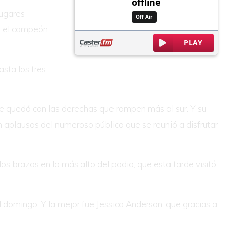
lugares
on el campeón
asta los tres
se quedó con las derechas que rompen más al sur. Y su
n aplausos del numeroso público que se reunió a disfrutar
los brazos en lo más alto del podio, que esta tarde visitó
l domingo. Y la mejor fue Jessica Anderson, que gracias a