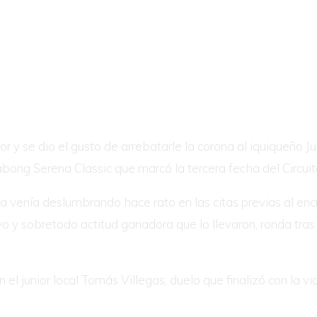
unior y se dio el gusto de arrebatarle la corona al iquiqueñ
abong Serena Classic que marcó la tercera fecha del Circui
 venía deslumbrando hace rato en las citas previas al enc
ivo y sobretodo actitud ganadora que lo llevaron, ronda tra
 el junior local Tomás Villegas, duelo que finalizó con la vic