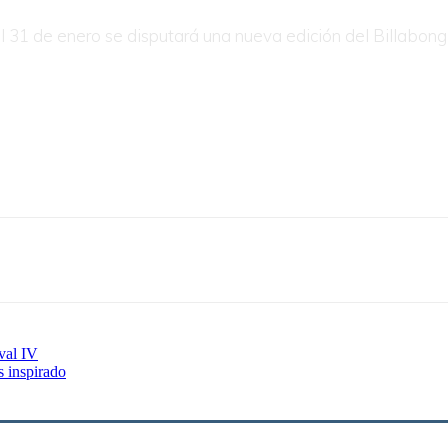
 al 31 de enero se disputará una nueva edición del Billabon
ival IV
s inspirado