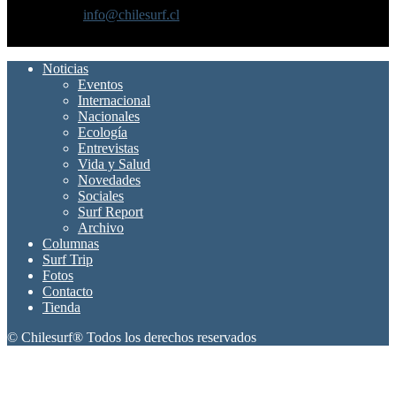
Contáctanos:
info@chilesurf.cl
SÍGUENOS
Noticias
Eventos
Internacional
Nacionales
Ecología
Entrevistas
Vida y Salud
Novedades
Sociales
Surf Report
Archivo
Columnas
Surf Trip
Fotos
Contacto
Tienda
© Chilesurf® Todos los derechos reservados