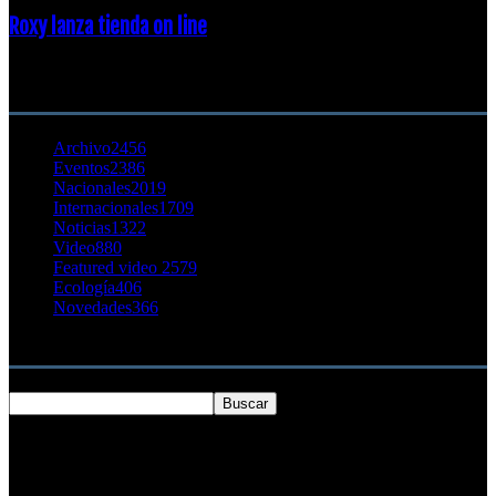
Roxy lanza tienda on line
23 agosto, 2011
CATEGORÍA POPULAR
Archivo
2456
Eventos
2386
Nacionales
2019
Internacionales
1709
Noticias
1322
Video
880
Featured video 2
579
Ecología
406
Novedades
366
Buscar
SOBRE NOSOTROS
Chilesurf un sitio dedicado a la difusión del surf nacional e
internacional