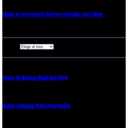
Vissla lo representa Surfers Paradise Surf Shop
18 diciembre, 2018
Archivos
Archivos
ENTRADAS POPULARES
Venta de Bodega Maui And Sons
16 febrero, 2018
Nuevo Camping Playa Puertecillo
23 enero, 2015