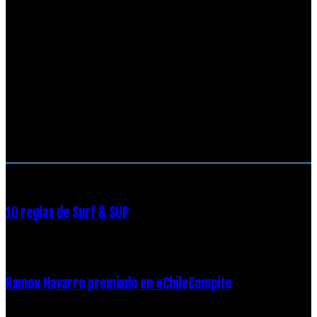
RECOMENDACIONES DEL EDITOR
10 reglas de Surf & SUP
21 diciembre, 2018
Ramon Navarro premiado en #ChileCompite
19 diciembre, 2018