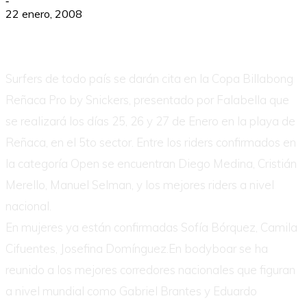
-
22 enero, 2008
Surfers de todo país se darán cita en la Copa Billabong
Reñaca Pro by Snickers, presentado por Falabella que
se realizará los días 25, 26 y 27 de Enero en la playa de
Reñaca, en el 5to sector. Entre los riders confirmados en
la categoría Open se encuentran Diego Medina, Cristián
Merello, Manuel Selman, y los mejores riders a nivel
nacional.
En mujeres ya están confirmadas Sofía Bórquez, Camila
Cifuentes, Josefina Domínguez.En bodyboar se ha
reunido a los mejores corredores nacionales que figuran
a nivel mundial como Gabriel Brantes y Eduardo