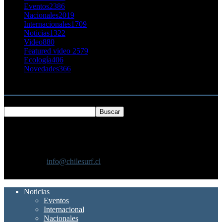
Eventos
2386
Nacionales
2019
Internacionales
1709
Noticias
1322
Video
880
Featured video 2
579
Ecología
406
Novedades
366
Buscar
SOBRE NOSOTROS
Chilesurf un sitio dedicado a la difusión del surf nacional e
internacional
Contáctanos:
info@chilesurf.cl
SÍGUENOS
Noticias
Eventos
Internacional
Nacionales