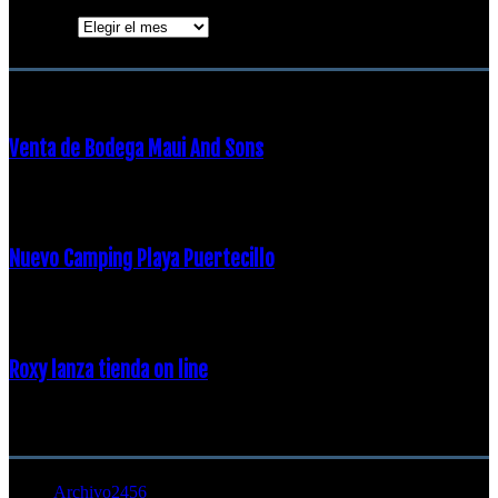
Archivos
ENTRADAS POPULARES
Venta de Bodega Maui And Sons
16 febrero, 2018
Nuevo Camping Playa Puertecillo
23 enero, 2015
Roxy lanza tienda on line
23 agosto, 2011
CATEGORÍA POPULAR
Archivo
2456