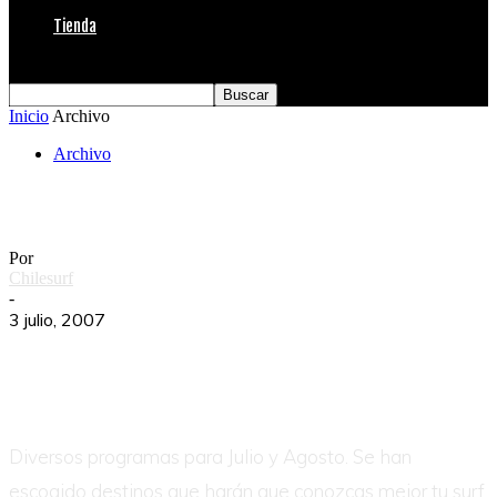
Tienda
Inicio
Archivo
Archivo
Calendario Chilesurf Camp & Trip
Por
Chilesurf
-
3 julio, 2007
Diversos programas para Julio y Agosto. Se han
escogido destinos que harán que conozcas mejor tu surf