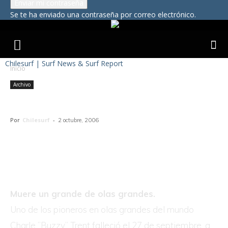
Se te ha enviado una contraseña por correo electrónico.
Chilesurf | Surf News & Surf Report
Inicio
Archivo
Charles «Buzzy» Trent 1929-2006.
Por
Chilesurf
-
2 octubre, 2006
Muere un grande de olas grandes.
Uno de los pioneros en olas grandes del mundo
Charle ”Buzzy” Trent falleció el 27 de septiembre, a