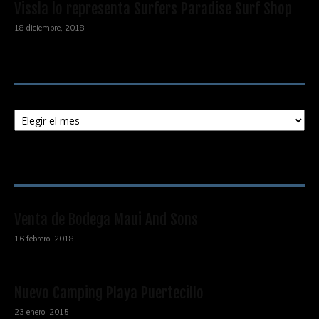
Vissla lo representa Surfers Paradise Surf Shop
18 diciembre, 2018
Archivos
Archivos
ENTRADAS POPULARES
Venta de Bodega Maui And Sons
16 febrero, 2018
Nuevo Camping Playa Puertecillo
23 enero, 2015