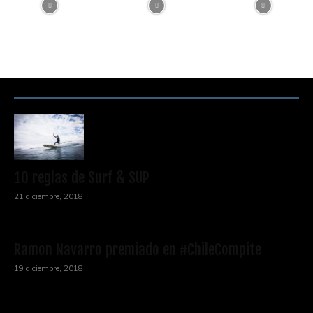
RECOMENDACIONES DEL EDITOR
10 reglas de Surf & SUP
21 diciembre, 2018
Ramon Navarro premiado en #ChileCompite
19 diciembre, 2018