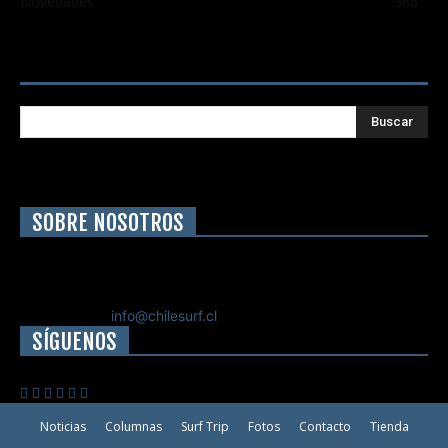
Novedades
366
Buscar
SOBRE NOSOTROS
Chilesurf un sitio dedicado a la difusión del surf nacional e
internacional
Contáctanos:
info@chilesurf.cl
SÍGUENOS
Noticias
Columnas
Surf Trip
Fotos
Contacto
Tienda