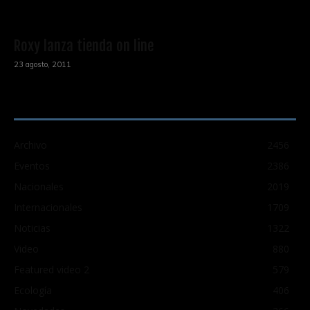
Roxy lanza tienda on line
23 agosto, 2011
CATEGORÍA POPULAR
Archivo
2456
Eventos
2386
Nacionales
2019
Internacionales
1709
Noticias
1322
Video
880
Featured video 2
579
Ecología
406