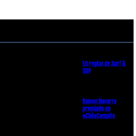
RECOMENDACIONES DEL
EDITOR
10 reglas de Surf &
SUP
21 diciembre, 2018
Ramon Navarro
premiado en
#ChileCompite
19 diciembre, 2018