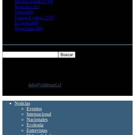
Internacionales
1709
Noticias
1322
Video
880
Featured video 2
579
Ecología
406
Novedades
366
Buscar
SOBRE NOSOTROS
Chilesurf un sitio dedicado a la difusión del surf nacional e
internacional
Contáctanos:
info@chilesurf.cl
SÍGUENOS
Noticias
Eventos
Internacional
Nacionales
Ecología
Entrevistas