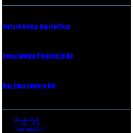
Venta de Bodega Maui And Sons
16 febrero, 2018
Nuevo Camping Playa Puertecillo
23 enero, 2015
Roxy lanza tienda on line
23 agosto, 2011
CATEGORÍA POPULAR
Archivo
2456
Eventos
2386
Nacionales
2019