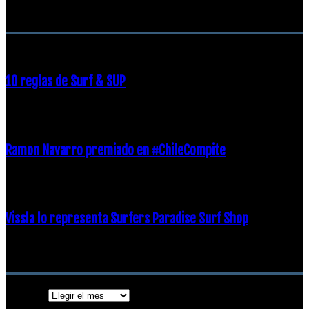
RECOMENDACIONES DEL EDITOR
10 reglas de Surf & SUP
21 diciembre, 2018
Ramon Navarro premiado en #ChileCompite
19 diciembre, 2018
Vissla lo representa Surfers Paradise Surf Shop
18 diciembre, 2018
Archivos
Archivos
ENTRADAS POPULARES