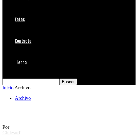
Fotos
Contacto
Tienda
Inicio
Archivo
Archivo
Comunicado para año nuevo en Puertecillo
Por
Chilesurf