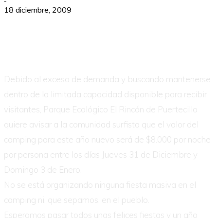
-
18 diciembre, 2009
Debido al exceso de demanda y buscando mantenerse
dentro de la limitada capacidad disponible para recibir
visitantes, Parque Ecológico El Rincón de Puertecillo
quiere avisar a la comunidad surfista que el valor del
camping para este año nuevo será de $8.000 por noche
por persona entre los días Jueves 31 de Diciembre y
Domingo 3 de Enero.
No se está organizando ninguna fiesta masiva en el
camping ni, que sepamos, en el pueblo.
Esperamos pasar todos unas felices fiestas y un año