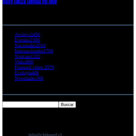
Roxy lanza tienda on line
23 agosto, 2011
CATEGORÍA POPULAR
Archivo
2456
Eventos
2386
Nacionales
2019
Internacionales
1709
Noticias
1322
Video
880
Featured video 2
579
Ecología
406
Novedades
366
Buscar
SOBRE NOSOTROS
Chilesurf un sitio dedicado a la difusión del surf nacional e
internacional
Contáctanos:
info@chilesurf.cl