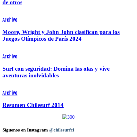
de otros
Archivo
Moore, Wright y John John clasifican para los
Juegos Olímpicos de París 2024
Archivo
Surf con seguridad: Domina las olas y vive
aventuras inolvidables
Archivo
Resumen Chilesurf 2014
Síguenos en Instagram
@chilesurfcl