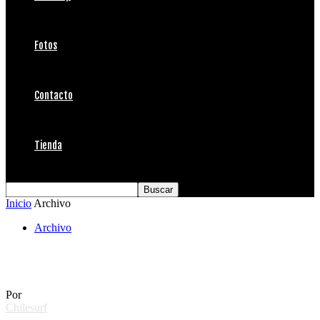
Fotos
Contacto
Tienda
Inicio
Archivo
Archivo
Demolición 10 años
Por
Chilesurf