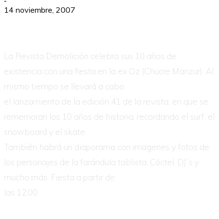
-
14 noviembre, 2007
La Revista Demolición celebra sus 10 años de
existencia con una fiesta en la ex Oz (Chucre Manzur). Al
mismo tiempo se llevará a cabo
el lanzamiento de la edición 41 de la revista, en que se
rememoran los 10 años de historia, recordando el surf, el
snowboard y el skate.
También habrá un diaporama con imagenes y fotos de
los personajes de la farándula tablista. Cóctel, DJ`s y
mucho más. Fiesta a partir de
las 12:00.