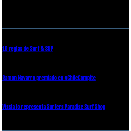
RECOMENDACIONES DEL EDITOR
10 reglas de Surf & SUP
21 diciembre, 2018
Ramon Navarro premiado en #ChileCompite
19 diciembre, 2018
Vissla lo representa Surfers Paradise Surf Shop
18 diciembre, 2018
Archivos