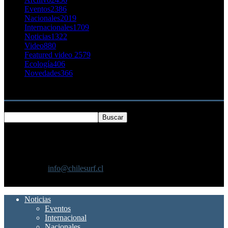
Eventos
2386
Nacionales
2019
Internacionales
1709
Noticias
1322
Video
880
Featured video 2
579
Ecología
406
Novedades
366
Buscar
SOBRE NOSOTROS
Chilesurf un sitio dedicado a la difusión del surf nacional e
internacional
Contáctanos:
info@chilesurf.cl
SÍGUENOS
Noticias
Eventos
Internacional
Nacionales