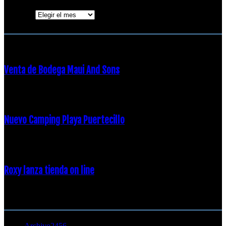
Archivos
ENTRADAS POPULARES
Venta de Bodega Maui And Sons
16 febrero, 2018
Nuevo Camping Playa Puertecillo
23 enero, 2015
Roxy lanza tienda on line
23 agosto, 2011
CATEGORÍA POPULAR
Archivo
2456