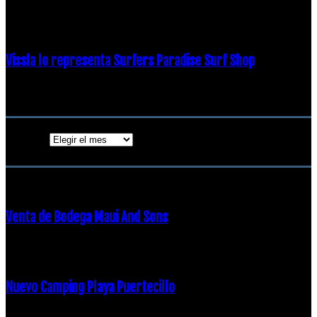
19 diciembre, 2018
Vissla lo representa Surfers Paradise Surf Shop
18 diciembre, 2018
Archivos
Archivos
ENTRADAS POPULARES
Venta de Bodega Maui And Sons
16 febrero, 2018
Nuevo Camping Playa Puertecillo
23 enero, 2015