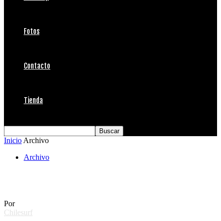
Fotos
Contacto
Tienda
Inicio
Archivo
Archivo
Día de Limpieza de playas
Por
Chilesurf