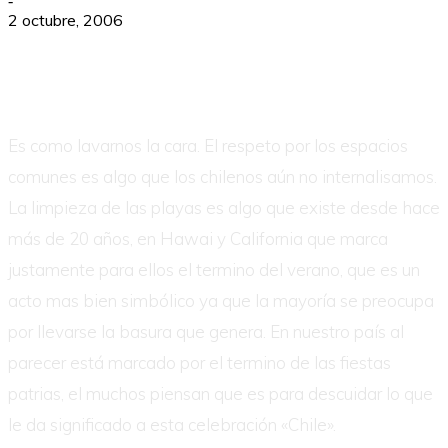
-
2 octubre, 2006
Es como lavarnos la cara. El respeto por los espacios
comunes es algo que los chilenos aún no internalisamos.
La limpieza de las playas es algo que existe desde hace
más de 20 años, en Hawai y California que marca
justamente para ellos el termino del verano, que es un
acto mas bien simbólico ya que la mayoría se preocupa
por llevarse la basura que genera. En nuestro país al
parecer está marcado por el termino de las fiestas
patrias, el muchos piensan que es para descuidar lo que
le da significado a esta celebración «Chile».