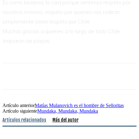
Es como lavarnos la cara porque sentimos respeto por
nosotros mismos, respeto por quienes nos rodean,
simplemente sentir respeto por Chile.
Muchas gracias a quienes a lo largo de todo Chile
limpiaron las playas.
Artículo anterior
Matías Mulanovich es el hombre de Señoritas
Artículo siguiente
Mundaka, Mundaka, Mundaka
Artículos relacionados
Más del autor