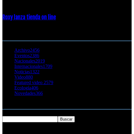
Roxy lanza tienda on line
23 agosto, 2011
CATEGORÍA POPULAR
Archivo
2456
Eventos
2386
Nacionales
2019
Internacionales
1709
Noticias
1322
Video
880
Featured video 2
579
Ecología
406
Novedades
366
Buscar
SOBRE NOSOTROS