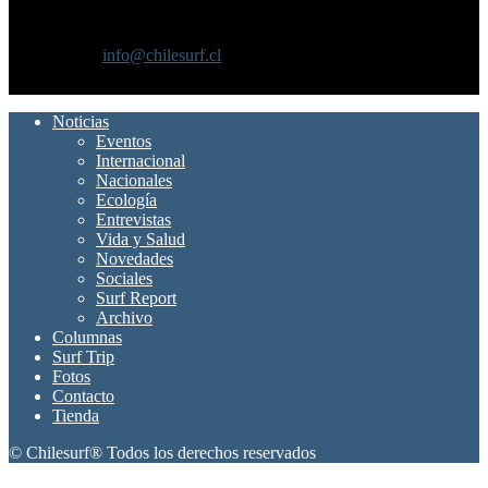
Chilesurf un sitio dedicado a la difusión del surf nacional e
internacional
Contáctanos:
info@chilesurf.cl
SÍGUENOS
Noticias
Eventos
Internacional
Nacionales
Ecología
Entrevistas
Vida y Salud
Novedades
Sociales
Surf Report
Archivo
Columnas
Surf Trip
Fotos
Contacto
Tienda
© Chilesurf® Todos los derechos reservados