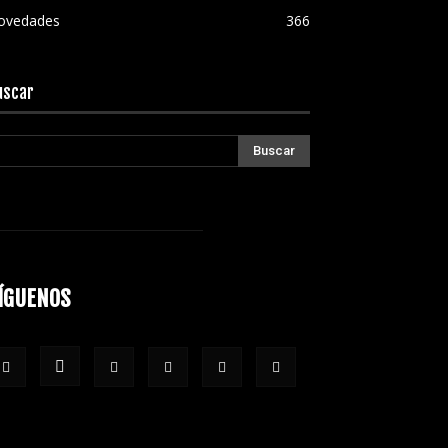
ovedades
366
uscar
ÍGUENOS