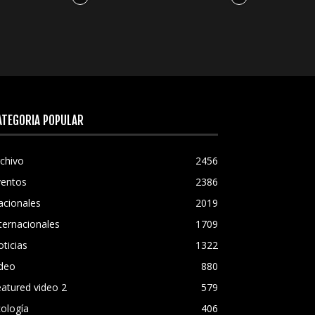
ATEGORÍA POPULAR
chivo
2456
ventos
2386
acionales
2019
ternacionales
1709
ticias
1322
ideo
880
atured video 2
579
ología
406