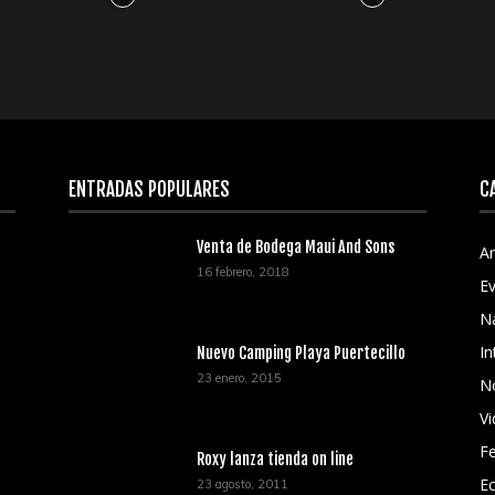
ENTRADAS POPULARES
C
Venta de Bodega Maui And Sons
Ar
16 febrero, 2018
E
N
In
Nuevo Camping Playa Puertecillo
23 enero, 2015
No
V
Fe
Roxy lanza tienda on line
Ec
23 agosto, 2011