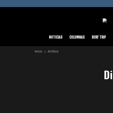
Chilesurf
NOTICIAS
COLUMNAS
SURF TRIP
Inicio
Archivo
|
D
Surf
News
&