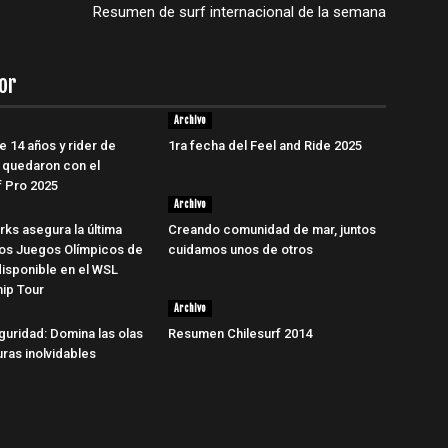
Resumen de surf internacional de la semana
or
Archivo
e 14 años y rider de
1ra fecha del Feel and Ride 2025
 quedaron con el
 Pro 2025
Archivo
rks asegura la última
Creando comunidad de mar, juntos
los Juegos Olímpicos de
cuidamos unos de otros
disponible en el WSL
ip Tour
Archivo
guridad: Domina las olas
Resumen Chilesurf 2014
uras inolvidables