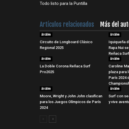
Todo listo para la Puntilla
Artículos relacionados
Más del aut
Archivo
Archivo
Circuito de Longboard Clásico
Iquiqueña d
Regional 2025
Rapa Nui se
Reñaca Surf
Archivo
Archivo
La Doble Corona Reñaca Surf
Caroline Ma
Pro2025
plaza para 
París 2024 
Championsh
Archivo
Archivo
Moore, Wright y John John clasifican
Surf con se
para los Juegos Olímpicos de París
y vive avent
2024