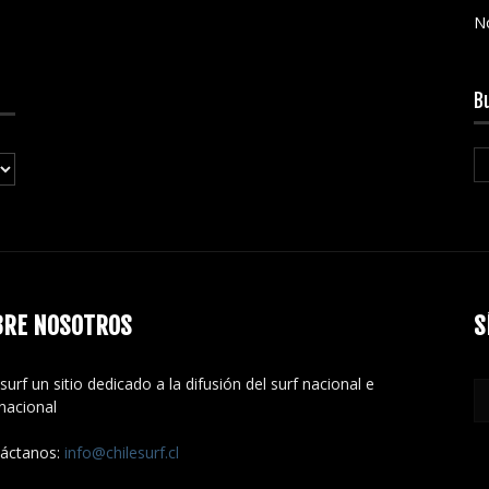
N
B
BRE NOSOTROS
S
surf un sitio dedicado a la difusión del surf nacional e
rnacional
áctanos:
info@chilesurf.cl