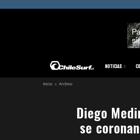
Chilesurf
NOTICIAS
C
Inicio
Archivo
|
Diego Medin
Surf
se coronan
News