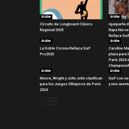
Archivo
Archivo
Circuito de Longboard Clásico
Iquiqueña d
Regional 2025
Rapa Nui se
Reñaca Surf
Archivo
Archivo
La Doble Corona Reñaca Surf
Caroline Ma
Pro2025
plaza para 
París 2024 
Championsh
Archivo
Archivo
Moore, Wright y John John clasifican
Surf con se
para los Juegos Olímpicos de París
y vive avent
2024