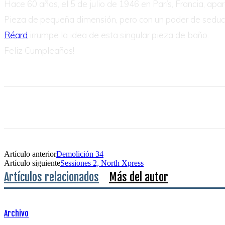
Hace 60 años, el 5 de julio de 1946 en París, Francia, apar
Pieza de pequeña dimensión, pero con un poder de seducció
Réard
irrumpe la idea de esta singular pieza de baño.
Feliz Cumpleaños!
Artículo anterior
Demolición 34
Artículo siguiente
Sessiones 2, North Xpress
Artículos relacionados
Más del autor
Archivo