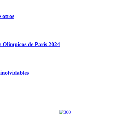
 otros
s Olímpicos de París 2024
inolvidables