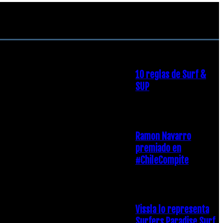
RECOMENDACIONES DEL
EDITOR
10 reglas de Surf &
SUP
21 diciembre, 2018
Ramon Navarro
premiado en
#ChileCompite
19 diciembre, 2018
Vissla lo representa
Surfers Paradise Surf