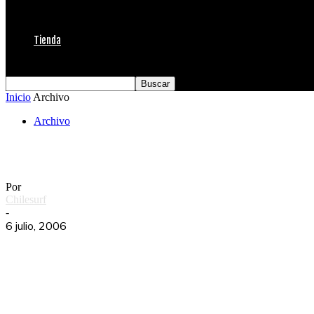
Tienda
Inicio
Archivo
Archivo
El Bikini cumple 60 años
Por
Chilesurf
-
6 julio, 2006