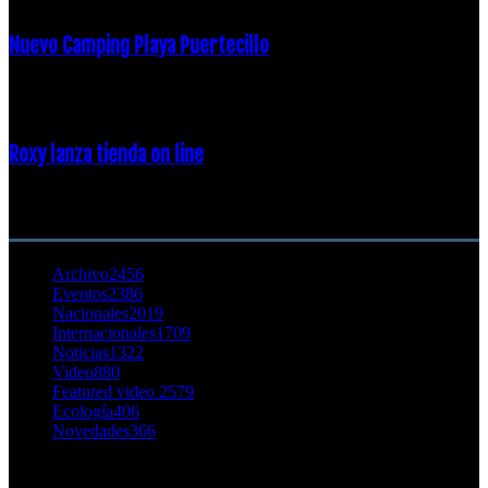
Nuevo Camping Playa Puertecillo
23 enero, 2015
Roxy lanza tienda on line
23 agosto, 2011
CATEGORÍA POPULAR
Archivo
2456
Eventos
2386
Nacionales
2019
Internacionales
1709
Noticias
1322
Video
880
Featured video 2
579
Ecología
406
Novedades
366
Buscar