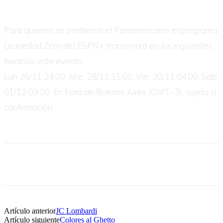
Para quienes se perdieron el Panamericano el programa
Gravedad Zero del ESPN+ transmitirá en los siguientes
horarios este evento.
Lun 26/11 24.00, Mie. 28/11 15.00, Vie. 30/11 04.00, Sáb.
01/12 09.00, En hora de Buenos Aires (GMT -3), sujeto a
confirmación.
Artículo anterior
JC Lombardi
Artículo siguiente
Colores al Ghetto