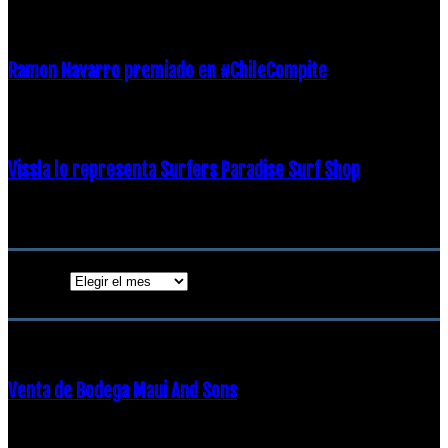
21 diciembre, 2018
Ramon Navarro premiado en #ChileCompite
19 diciembre, 2018
Vissla lo representa Surfers Paradise Surf Shop
18 diciembre, 2018
Archivos
Archivos
ENTRADAS POPULARES
Venta de Bodega Maui And Sons
16 febrero, 2018