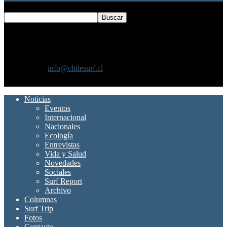
SOBRE NOSOTROS
Chilesurf un sitio dedicado a la difusión del surf nacional e
internacional
Contáctanos:
info@chilesurf.cl
SÍGUENOS
Noticias
Eventos
Internacional
Nacionales
Ecología
Entrevistas
Vida y Salud
Novedades
Sociales
Surf Report
Archivo
Columnas
Surf Trip
Fotos
Contacto