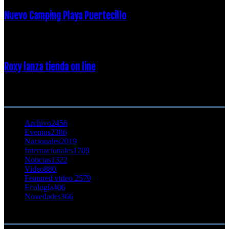
Nuevo Camping Playa Puertecillo
23 enero, 2015
Roxy lanza tienda on line
23 agosto, 2011
CATEGORÍA POPULAR
Archivo
2456
Eventos
2386
Nacionales
2019
Internacionales
1709
Noticias
1322
Video
880
Featured video 2
579
Ecología
406
Novedades
366
Buscar