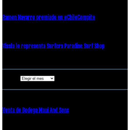
21 diciembre, 2018
Ramon Navarro premiado en #ChileCompite
19 diciembre, 2018
Vissla lo representa Surfers Paradise Surf Shop
18 diciembre, 2018
Archivos
Archivos
ENTRADAS POPULARES
Venta de Bodega Maui And Sons
16 febrero, 2018