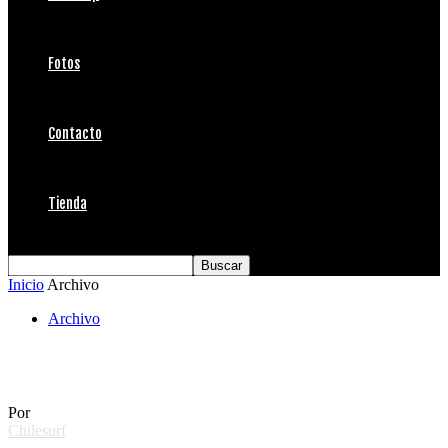
Fotos
Contacto
Tienda
Inicio
Archivo
Archivo
Entrevista a Sofía Bórquez
Por
Chilesurf