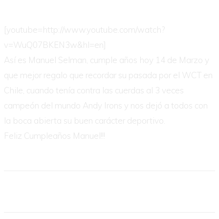
[youtube=http://www.youtube.com/watch?
v=WuQ07BKEN3w&hl=en]
Así es Manuel Selman, cumple años hoy 14 de Marzo y
que mejor regalo que recordar su pasada por el WCT en
Chile, cuando tenía contra las cuerdas al 3 veces
campeón del mundo Andy Irons y nos dejó a todos con
la boca abierta su buen carácter deportivo.
Feliz Cumpleaños Manuel!!!