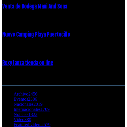
Venta de Bodega Maui And Sons
16 febrero, 2018
Nuevo Camping Playa Puertecillo
23 enero, 2015
Roxy lanza tienda on line
23 agosto, 2011
CATEGORÍA POPULAR
Archivo
2456
Eventos
2386
Nacionales
2019
Internacionales
1709
Noticias
1322
Video
880
Featured video 2
579