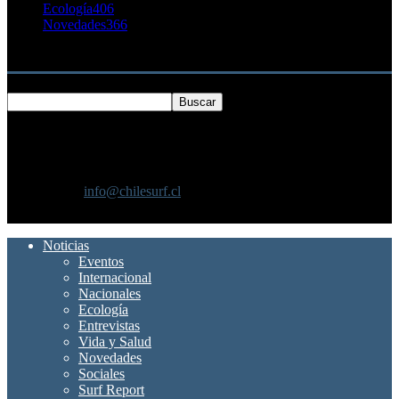
Ecología
406
Novedades
366
Buscar
SOBRE NOSOTROS
Chilesurf un sitio dedicado a la difusión del surf nacional e
internacional
Contáctanos:
info@chilesurf.cl
SÍGUENOS
Noticias
Eventos
Internacional
Nacionales
Ecología
Entrevistas
Vida y Salud
Novedades
Sociales
Surf Report