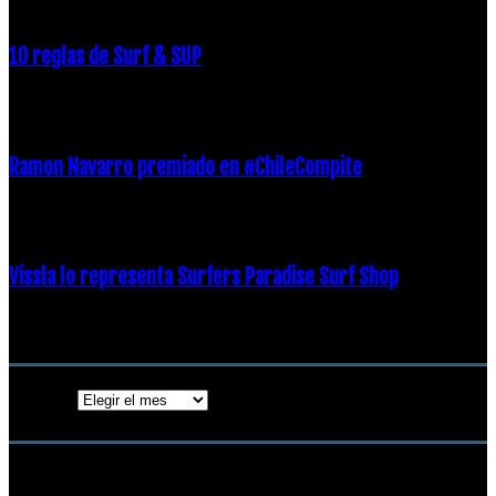
10 reglas de Surf & SUP
21 diciembre, 2018
Ramon Navarro premiado en #ChileCompite
19 diciembre, 2018
Vissla lo representa Surfers Paradise Surf Shop
18 diciembre, 2018
Archivos
Archivos
ENTRADAS POPULARES