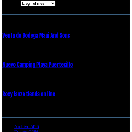
Archivos
ENTRADAS POPULARES
Venta de Bodega Maui And Sons
16 febrero, 2018
Nuevo Camping Playa Puertecillo
23 enero, 2015
Roxy lanza tienda on line
23 agosto, 2011
CATEGORÍA POPULAR
Archivo
2456
Eventos
2386