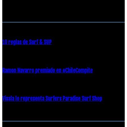
RECOMENDACIONES DEL EDITOR
10 reglas de Surf & SUP
21 diciembre, 2018
Ramon Navarro premiado en #ChileCompite
19 diciembre, 2018
Vissla lo representa Surfers Paradise Surf Shop
18 diciembre, 2018
Archivos