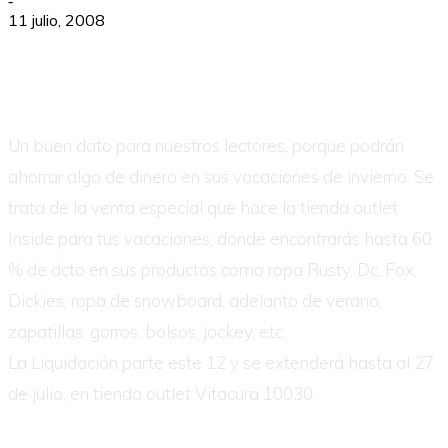
-
11 julio, 2008
Un buen dato para nuestros lectores, porque podrán
ahorrar algo de dinero en sus vacaciones de invierno. Se
trata de la venta especial que hace la tienda outlet
Inside para tus vacaciones, donde encontrarás hasta 60
% de dcto en sus productos como ropa Rusty, Dc, Fox,
Dickies, ropa de snowboard, adelanto de verano,
zapatillas, gorros, bolsos, jockey, etc.
La Liquidación parte este 12 y se extenderá hasta al 27
de julio, en tienda outlet Vitacura 10030.