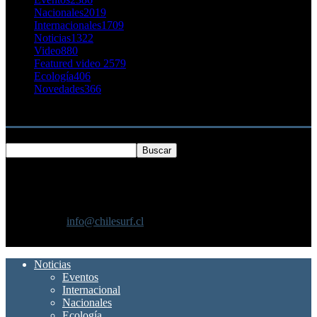
Nacionales
2019
Internacionales
1709
Noticias
1322
Video
880
Featured video 2
579
Ecología
406
Novedades
366
Buscar
SOBRE NOSOTROS
Chilesurf un sitio dedicado a la difusión del surf nacional e
internacional
Contáctanos:
info@chilesurf.cl
SÍGUENOS
Noticias
Eventos
Internacional
Nacionales
Ecología