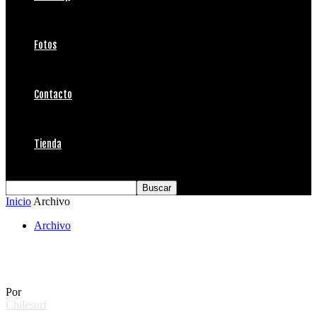
Fotos
Contacto
Tienda
Inicio
Archivo
Archivo
Invasion! From Planet C
Por
Chilesurf