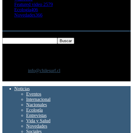
Featured video 2
579
Ecología
406
Novedades
366
Buscar
SOBRE NOSOTROS
Chilesurf un sitio dedicado a la difusión del surf nacional e
internacional
Contáctanos:
info@chilesurf.cl
SÍGUENOS
Noticias
Eventos
Internacional
Nacionales
Ecología
Entrevistas
Vida y Salud
Novedades
Sociales