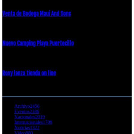
Venta de Bodega Maui And Sons
16 febrero, 2018
Nuevo Camping Playa Puertecillo
23 enero, 2015
Roxy lanza tienda on line
23 agosto, 2011
CATEGORÍA POPULAR
Archivo
2456
Eventos
2386
Nacionales
2019
Internacionales
1709
Noticias
1322
Video
880