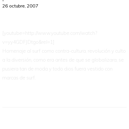
-
26 octubre, 2007
[youtube=http://www.youtube.com/watch?
v=yy4GDFJDtgo&rel=1]
Homenaje al surf como contra-cultura, revolución y culto
a la diversión, como era antes de que se globalizara, se
pusiera tan de moda y todo dios fuera vestido con
marcas de surf.