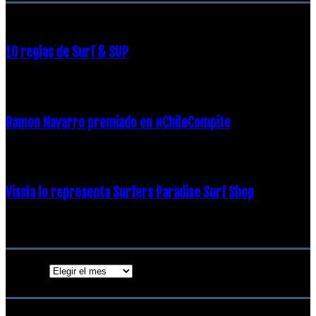
10 reglas de Surf & SUP
21 diciembre, 2018
Ramon Navarro premiado en #ChileCompite
19 diciembre, 2018
Vissla lo representa Surfers Paradise Surf Shop
18 diciembre, 2018
Archivos
Archivos
ENTRADAS POPULARES