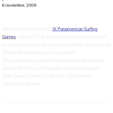
-
6 noviembre, 2009
Mañana comenzarían los
IX Panamerican Surfing
Games
, hasta el 15 de Noviembre, los cuales este año
se verán en la playa de Olivença en Ilheus, Brasil, evento
PASA (Pan American Surf Association).
Esta comepetencia reunirá surfistas de todo América,
premiando a los cuatro mejores en cada categoría:
Open, Junior, Damas, Longboard, y Bodyboard
masculino y damas.