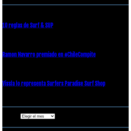
10 reglas de Surf & SUP
21 diciembre, 2018
Ramon Navarro premiado en #ChileCompite
19 diciembre, 2018
Vissla lo representa Surfers Paradise Surf Shop
18 diciembre, 2018
Archivos
Archivos
ENTRADAS POPULARES