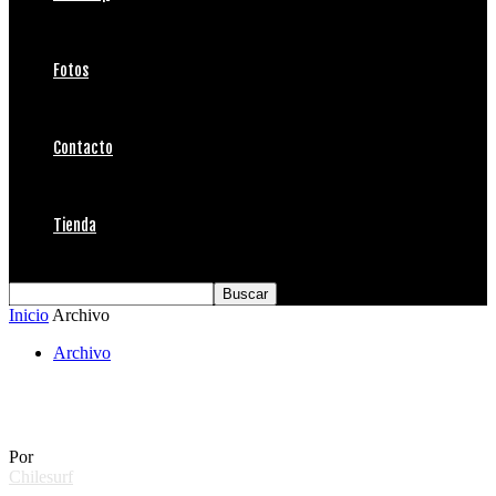
Fotos
Contacto
Tienda
Inicio
Archivo
Archivo
IX Juegos Panamericanos de Surf
Por
Chilesurf