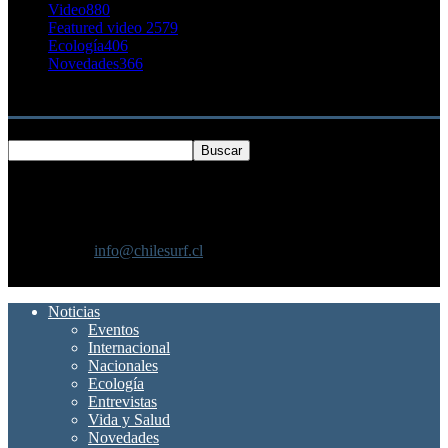
Video
880
Featured video 2
579
Ecología
406
Novedades
366
Buscar
SOBRE NOSOTROS
Chilesurf un sitio dedicado a la difusión del surf nacional e
internacional
Contáctanos:
info@chilesurf.cl
SÍGUENOS
Noticias
Eventos
Internacional
Nacionales
Ecología
Entrevistas
Vida y Salud
Novedades