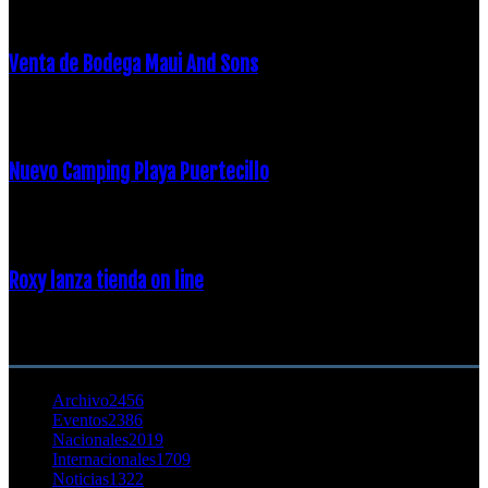
Venta de Bodega Maui And Sons
16 febrero, 2018
Nuevo Camping Playa Puertecillo
23 enero, 2015
Roxy lanza tienda on line
23 agosto, 2011
CATEGORÍA POPULAR
Archivo
2456
Eventos
2386
Nacionales
2019
Internacionales
1709
Noticias
1322