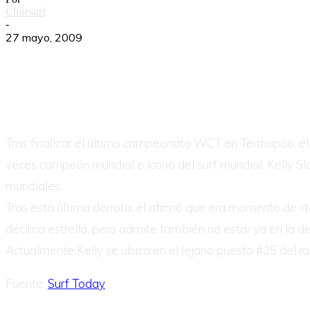
Chilesurf
-
27 mayo, 2009
Tras finalizar el último campeonato WCT en Teahupoo, el 
veces campeón mundial e ícono del surf mundial, Kelly Sla
mundiales.
Tras esta última derrota, él afirmó que era momento de «t
décima estrella, pero admite también no estar ya en la de
Actualmente Kelly se ubica en el lejano puesto #25 del ra
Fuente:
Surf Today