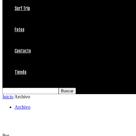
Surf Trip
Fotos
Contacto
Tienda
Inicio
Archivo
Archivo
¿Kelly desiste de su 10º estrella?
Por