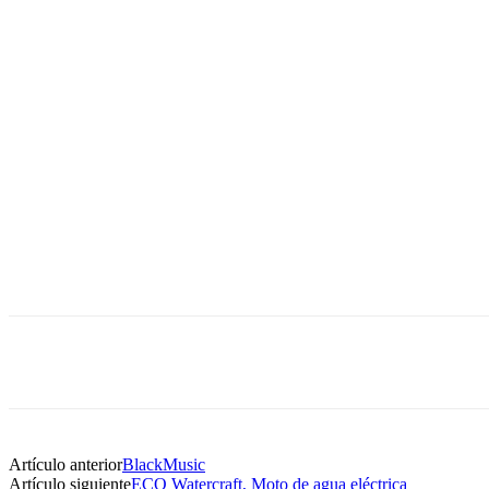
Artículo anterior
BlackMusic
Artículo siguiente
ECO Watercraft, Moto de agua eléctrica