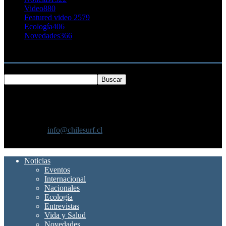
Video
880
Featured video 2
579
Ecología
406
Novedades
366
Buscar
SOBRE NOSOTROS
Chilesurf un sitio dedicado a la difusión del surf nacional e
internacional
Contáctanos:
info@chilesurf.cl
SÍGUENOS
Noticias
Eventos
Internacional
Nacionales
Ecología
Entrevistas
Vida y Salud
Novedades