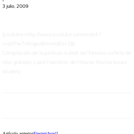
-
3 julio, 2009
[youtube=http://www.youtube.com/watch?
v=s0Pw7vKtqpo&hl=es&fs=1&]
Compilación de la película «Laird» del famoso surfista de
olas grandes, Laird Hamilton, de Hawaii. Mucha locura,
doidera.
Artículo anterior
Fiesteichon!!