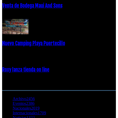
Venta de Bodega Maui And Sons
16 febrero, 2018
Nuevo Camping Playa Puertecillo
23 enero, 2015
Roxy lanza tienda on line
23 agosto, 2011
CATEGORÍA POPULAR
Archivo
2456
Eventos
2386
Nacionales
2019
Internacionales
1709
Noticias
1322