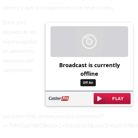
chileno y que la competencia si se lleve a cabo.
Estas son
algunas de las
súper pagadas
en anteriores
versiones del
campeonato.
[youtube=http://www.youtube.com/watch?
v=7hNYGqrO8kQ&color1=0xb1b1b1&color2=0xcfcfcf&hl