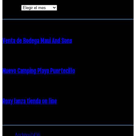
Archivos
ENTRADAS POPULARES
Venta de Bodega Maui And Sons
16 febrero, 2018
Nuevo Camping Playa Puertecillo
23 enero, 2015
Roxy lanza tienda on line
23 agosto, 2011
CATEGORÍA POPULAR
Archivo
2456