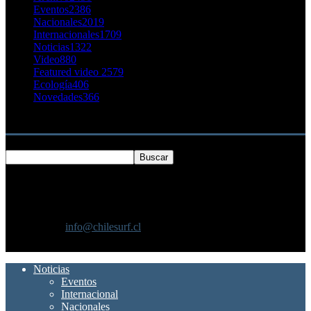
Eventos
2386
Nacionales
2019
Internacionales
1709
Noticias
1322
Video
880
Featured video 2
579
Ecología
406
Novedades
366
Buscar
SOBRE NOSOTROS
Chilesurf un sitio dedicado a la difusión del surf nacional e
internacional
Contáctanos:
info@chilesurf.cl
SÍGUENOS
Noticias
Eventos
Internacional
Nacionales