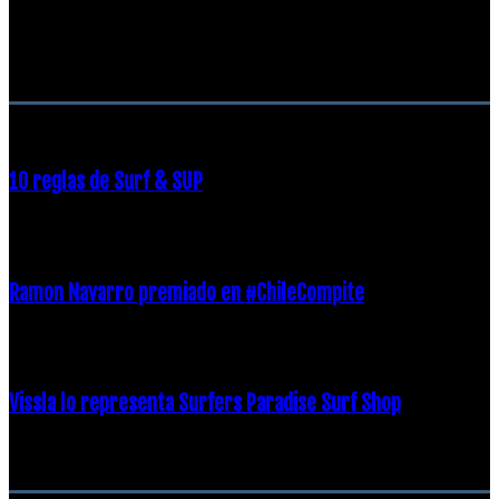
RECOMENDACIONES DEL EDITOR
10 reglas de Surf & SUP
21 diciembre, 2018
Ramon Navarro premiado en #ChileCompite
19 diciembre, 2018
Vissla lo representa Surfers Paradise Surf Shop
18 diciembre, 2018
Archivos