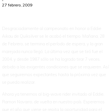
-
27 febrero, 2009
Desgraciadamente al campeonato en honor a Eddie
Aikau de Quiksilver se le acabó el tiempo. Mañana, 28
de Febrero, se termina el período de espera, y la gran
marejada nunca llegó. La última vez que se tiró fue el
2004, y desde 1987 sólo se ha logrado tirar 7 veces,
debido a las exigentes condiciones que se requieren. Así
que seguiremos expectantes hasta la próxima vez que
se pueda realizar.
Ahora ya tenemos al big-wave rider invitado al Eddie,
Ramon Navarro, de vuelta en nuestro país. Esperemos
que el año que viene se repita la oportunidad para el