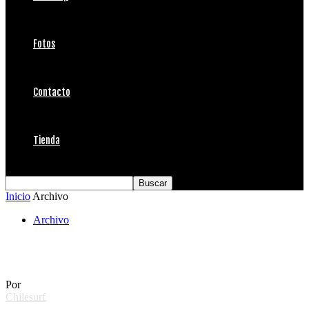
Fotos
Contacto
Tienda
Inicio
Archivo
Archivo
Las mejores pagadas del Eddie Aikau
Por
Chilesurf