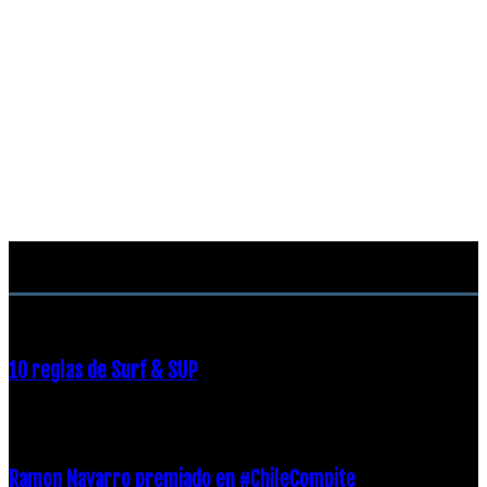
RECOMENDACIONES DEL EDITOR
10 reglas de Surf & SUP
21 diciembre, 2018
Ramon Navarro premiado en #ChileCompite