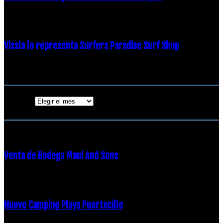
19 diciembre, 2018
Vissla lo representa Surfers Paradise Surf Shop
18 diciembre, 2018
Archivos
Archivos
ENTRADAS POPULARES
Venta de Bodega Maui And Sons
16 febrero, 2018
Nuevo Camping Playa Puertecillo