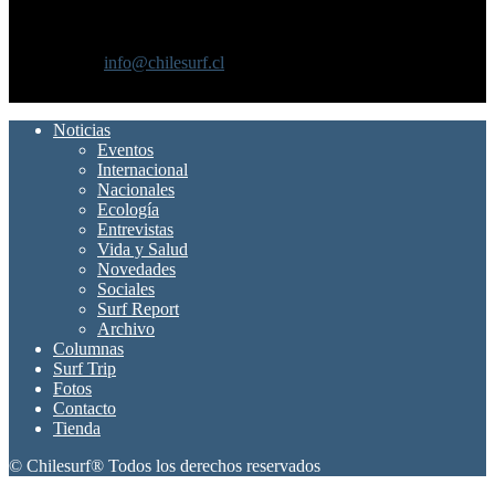
Chilesurf un sitio dedicado a la difusión del surf nacional e
internacional
Contáctanos:
info@chilesurf.cl
SÍGUENOS
Noticias
Eventos
Internacional
Nacionales
Ecología
Entrevistas
Vida y Salud
Novedades
Sociales
Surf Report
Archivo
Columnas
Surf Trip
Fotos
Contacto
Tienda
© Chilesurf® Todos los derechos reservados