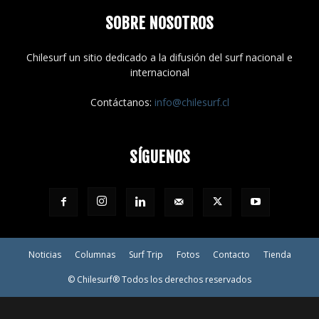
SOBRE NOSOTROS
Chilesurf un sitio dedicado a la difusión del surf nacional e
internacional
Contáctanos:
info@chilesurf.cl
SÍGUENOS
Noticias
Columnas
Surf Trip
Fotos
Contacto
Tienda
© Chilesurf® Todos los derechos reservados