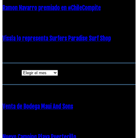
Ramon Navarro premiado en #ChileCompite
19 diciembre, 2018
Vissla lo representa Surfers Paradise Surf Shop
18 diciembre, 2018
Archivos
Archivos
ENTRADAS POPULARES
Venta de Bodega Maui And Sons
16 febrero, 2018
Nuevo Camping Playa Puertecillo