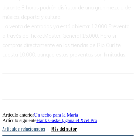
durante 8 horas podrán disfrutar de una gran mezcla de
música, deporte y cultura.
La venta de entradas ya está abierta: 12.000 Preventa
a través de TicketMaster, General 15.000. Pero si
compras directamente en las tiendas de Rip Curl te
cuesta 10.000, aunque estas preventas son limitadas.
Artículo anterior
Un techo para la María
Artículo siguiente
Hank Gaskell, gana el Xcel Pro
Artículos relacionados
Más del autor