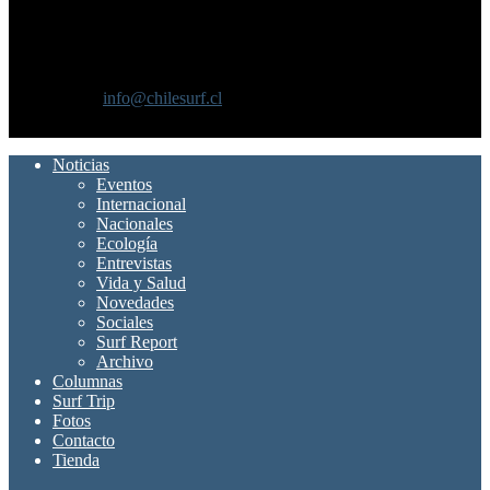
SOBRE NOSOTROS
Chilesurf un sitio dedicado a la difusión del surf nacional e
internacional
Contáctanos:
info@chilesurf.cl
SÍGUENOS
Noticias
Eventos
Internacional
Nacionales
Ecología
Entrevistas
Vida y Salud
Novedades
Sociales
Surf Report
Archivo
Columnas
Surf Trip
Fotos
Contacto
Tienda