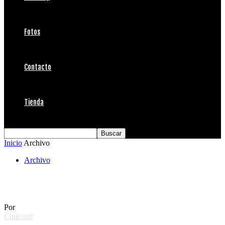
Fotos
Contacto
Tienda
Inicio
Archivo
Archivo
Music Festival Primaveral
Por
Chilesurf