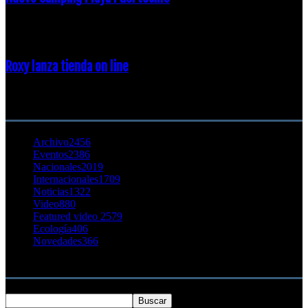
23 enero, 2015
Roxy lanza tienda on line
23 agosto, 2011
CATEGORÍA POPULAR
Archivo
2456
Eventos
2386
Nacionales
2019
Internacionales
1709
Noticias
1322
Video
880
Featured video 2
579
Ecología
406
Novedades
366
Buscar