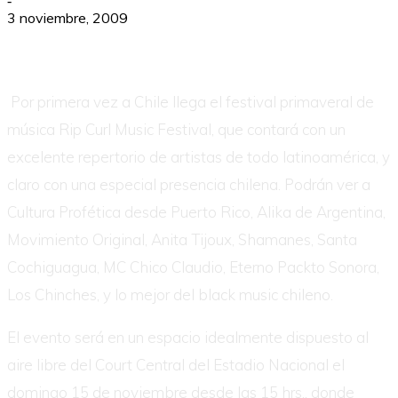
-
3 noviembre, 2009
Por primera vez a Chile llega el festival primaveral de
música Rip Curl Music Festival, que contará con un
excelente repertorio de artistas de todo latinoamérica, y
claro con una especial presencia chilena. Podrán ver a
Cultura Profética desde Puerto Rico, Alika de Argentina,
Movimiento Original, Anita Tijoux, Shamanes, Santa
Cochiguagua, MC Chico Claudio, Eterno Packto Sonora,
Los Chinches, y lo mejor del black music chileno.
El evento será en un espacio idealmente dispuesto al
aire libre del Court Central del Estadio Nacional el
domingo 15 de noviembre desde las 15 hrs., donde