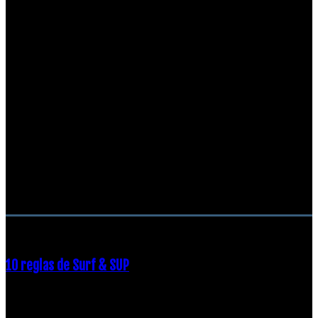
RECOMENDACIONES DEL EDITOR
10 reglas de Surf & SUP
21 diciembre, 2018