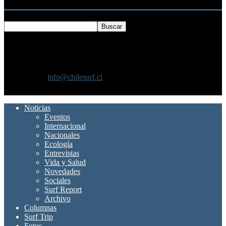
SOBRE NOSOTROS
Chilesurf un sitio dedicado a la difusión del surf nacional e
internacional
Contáctanos:
info@chilesurf.cl
SÍGUENOS
Noticias
Eventos
Internacional
Nacionales
Ecología
Entrevistas
Vida y Salud
Novedades
Sociales
Surf Report
Archivo
Columnas
Surf Trip
Fotos