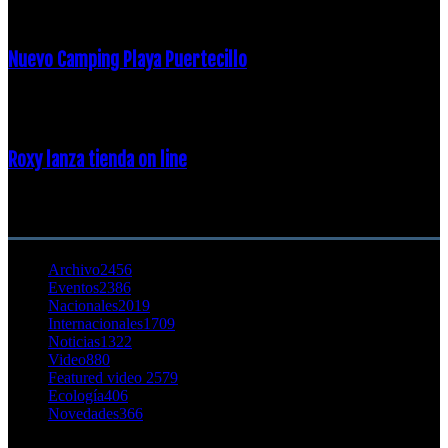
16 febrero, 2018
Nuevo Camping Playa Puertecillo
23 enero, 2015
Roxy lanza tienda on line
23 agosto, 2011
CATEGORÍA POPULAR
Archivo
2456
Eventos
2386
Nacionales
2019
Internacionales
1709
Noticias
1322
Video
880
Featured video 2
579
Ecología
406
Novedades
366
Buscar