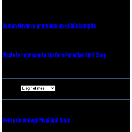
21 diciembre, 2018
Ramon Navarro premiado en #ChileCompite
19 diciembre, 2018
Vissla lo representa Surfers Paradise Surf Shop
18 diciembre, 2018
Archivos
Archivos
ENTRADAS POPULARES
Venta de Bodega Maui And Sons