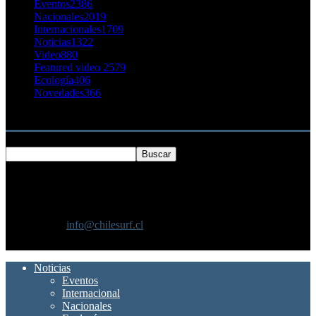
Eventos
2386
Nacionales
2019
Internacionales
1709
Noticias
1322
Video
880
Featured video 2
579
Ecología
406
Novedades
366
Buscar
SOBRE NOSOTROS
Chilesurf un sitio dedicado a la difusión del surf nacional e
internacional
Contáctanos:
info@chilesurf.cl
SÍGUENOS
Noticias
Eventos
Internacional
Nacionales