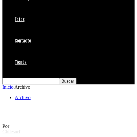
Fotos
Contacto
Tienda
Inicio
Archivo
Archivo
Otoño en Puertecillo
Por
Chilesurf