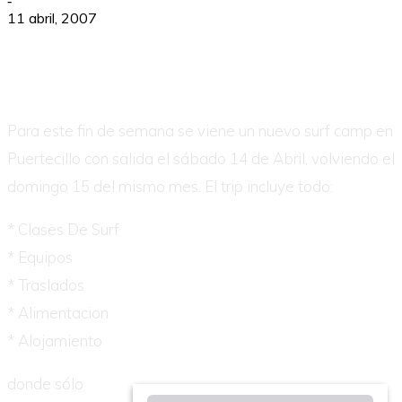
-
11 abril, 2007
Para este fin de semana se viene un nuevo surf camp en
Puertecillo con salida el sábado 14 de Abril, volviendo el
domingo 15 del mismo mes. El trip incluye todo:
* Clases De Surf
* Equipos
* Traslados
* Alimentacion
* Alojamiento
donde sólo