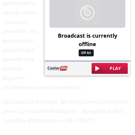
debes traer tu
saco de dormir
y tus cosas
personales. Así
que motivate
para surfear o
aprender este
increíble
deporte e
inscribete para vivir la experiencia.
Los cupos son limitados , las inscripciones son hasta el
jueves 12 en Surfers Paradise Av . Apoquindo # 4900
Local 96 y 98(Omnium) o al 08-7686711.