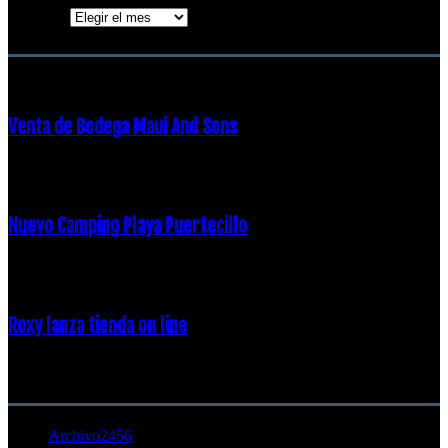
Archivos
ENTRADAS POPULARES
Venta de Bodega Maui And Sons
16 febrero, 2018
Nuevo Camping Playa Puertecillo
23 enero, 2015
Roxy lanza tienda on line
23 agosto, 2011
CATEGORÍA POPULAR
Archivo
2456