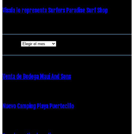
Vissla lo representa Surfers Paradise Surf Shop
18 diciembre, 2018
Archivos
Archivos
ENTRADAS POPULARES
Venta de Bodega Maui And Sons
16 febrero, 2018
Nuevo Camping Playa Puertecillo
23 enero, 2015