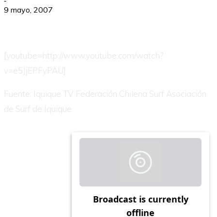
-
9 mayo, 2007
[youtube=http://www.youtube.com/watch?
v=e5JjEPFyPAU]
Fuente:
Iquique TV
Federación Chilena Surf
Asociación
de Surf de Iquique