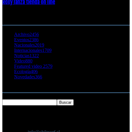
Roxy lanza tienda on line
23 agosto, 2011
CATEGORÍA POPULAR
Archivo
2456
Eventos
2386
Nacionales
2019
Internacionales
1709
Noticias
1322
Video
880
Featured video 2
579
Ecología
406
Novedades
366
Buscar
SOBRE NOSOTROS
Chilesurf un sitio dedicado a la difusión del surf nacional e
internacional
Contáctanos:
info@chilesurf.cl