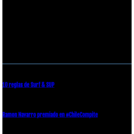
RECOMENDACIONES DEL EDITOR
10 reglas de Surf & SUP
21 diciembre, 2018
Ramon Navarro premiado en #ChileCompite
19 diciembre, 2018