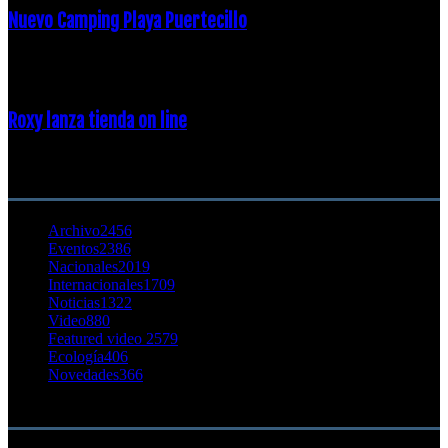
Nuevo Camping Playa Puertecillo
23 enero, 2015
Roxy lanza tienda on line
23 agosto, 2011
CATEGORÍA POPULAR
Archivo
2456
Eventos
2386
Nacionales
2019
Internacionales
1709
Noticias
1322
Video
880
Featured video 2
579
Ecología
406
Novedades
366
Buscar