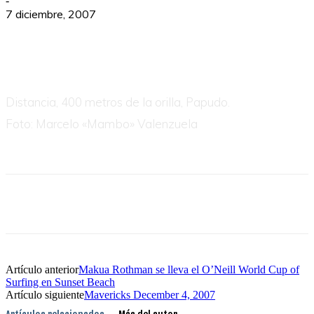
-
7 diciembre, 2007
Distancia, 400 metros de la orilla, Papudo.
Foto:
Marcelo «Mambo» Valenzuela
Artículo anterior
Makua Rothman se lleva el O’Neill World Cup of
Surfing en Sunset Beach
Artículo siguiente
Mavericks December 4, 2007