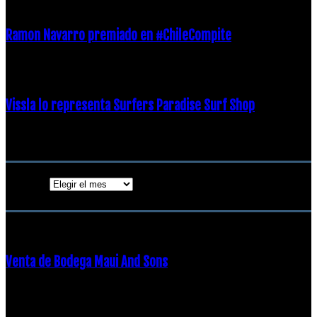
Ramon Navarro premiado en #ChileCompite
19 diciembre, 2018
Vissla lo representa Surfers Paradise Surf Shop
18 diciembre, 2018
Archivos
Archivos
ENTRADAS POPULARES
Venta de Bodega Maui And Sons
16 febrero, 2018