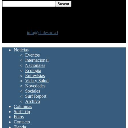
SOBRE NOSOTROS
Chilesurf un sitio dedicado a la difusión del surf nacional e
internacional
Contáctanos:
info@chilesurf.cl
SÍGUENOS
Noticias
Eventos
Internacional
Nacionales
Ecología
Entrevistas
Vida y Salud
Novedades
Sociales
Surf Report
Archivo
Columnas
Surf Trip
Fotos
Contacto
Tienda