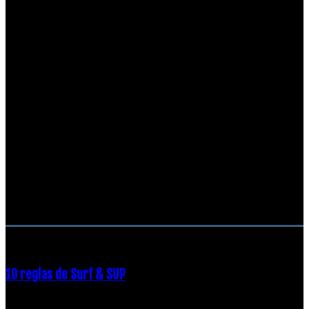
RECOMENDACIONES DEL EDITOR
10 reglas de Surf & SUP
21 diciembre, 2018