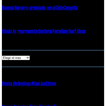
Ramon Navarro premiado en #ChileCompite
19 diciembre, 2018
Vissla lo representa Surfers Paradise Surf Shop
18 diciembre, 2018
Archivos
Archivos
ENTRADAS POPULARES
Venta de Bodega Maui And Sons
16 febrero, 2018