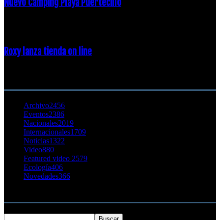
Nuevo Camping Playa Puertecillo
23 enero, 2015
Roxy lanza tienda on line
23 agosto, 2011
CATEGORÍA POPULAR
Archivo
2456
Eventos
2386
Nacionales
2019
Internacionales
1709
Noticias
1322
Video
880
Featured video 2
579
Ecología
406
Novedades
366
Buscar