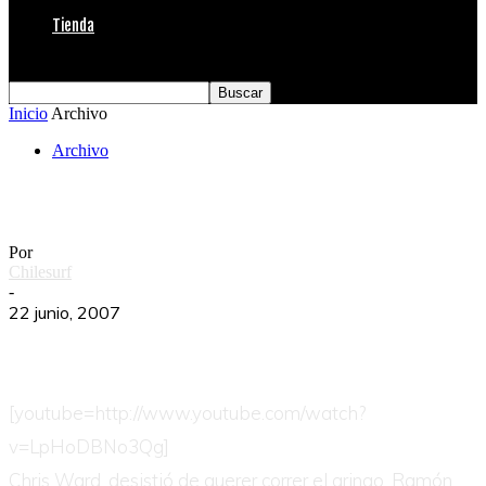
Tienda
Inicio
Archivo
Archivo
Ramón
Por
Chilesurf
-
22 junio, 2007
[youtube=http://www.youtube.com/watch?
v=LpHoDBNo3Qg]
Chris Ward, desistió de querer correr el gringo,
Ramón