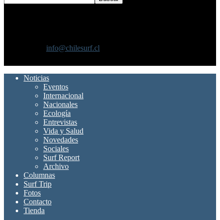
SOBRE NOSOTROS
Chilesurf un sitio dedicado a la difusión del surf nacional e
internacional
Contáctanos:
info@chilesurf.cl
SÍGUENOS
Noticias
Eventos
Internacional
Nacionales
Ecología
Entrevistas
Vida y Salud
Novedades
Sociales
Surf Report
Archivo
Columnas
Surf Trip
Fotos
Contacto
Tienda