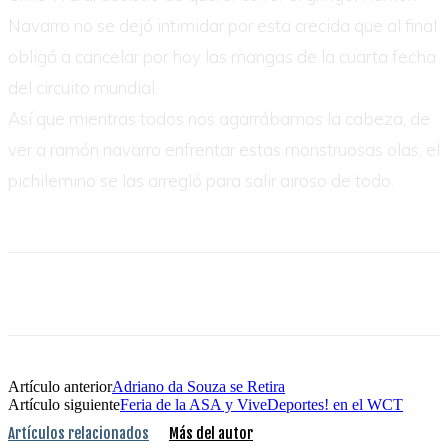
Navarro no se dejó intimidar por esta crecida que al final
obligó a cancelar por hoy las mangas de la cuarta fecha
del circuito mundial.
Así que mientras todos nos agarrábamos la cabeza, de
ver a ramón navarro enfrentar estas monstruosas olas, el
pichilemino se las arregló para salir airoso de todo.
Artículo anterior
Adriano da Souza se Retira
Artículo siguiente
Feria de la ASA y ViveDeportes! en el WCT
Artículos relacionados
Más del autor