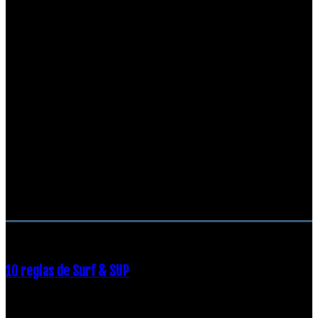
RECOMENDACIONES DEL EDITOR
10 reglas de Surf & SUP
21 diciembre, 2018