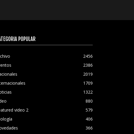
ATEGORÍA POPULAR
chivo
2456
ventos
2386
acionales
2019
ternacionales
1709
ticias
1322
ideo
880
atured video 2
579
ología
406
ovedades
366