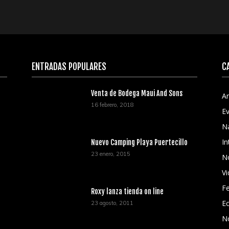
ENTRADAS POPULARES
C
Venta de Bodega Maui And Sons
Ar
16 febrero, 2018
E
N
In
Nuevo Camping Playa Puertecillo
23 enero, 2015
No
V
Fe
Roxy lanza tienda on line
Ec
23 agosto, 2011
N