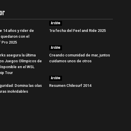
or
Archivo
e 14 años y rider de
1ra fecha del Feel and Ride 2025
 quedaron con el
 Pro 2025
Archivo
rks asegura la última
Creando comunidad de mar, juntos
los Juegos Olímpicos de
cuidamos unos de otros
disponible en el WSL
ip Tour
Archivo
guridad: Domina las olas
Resumen Chilesurf 2014
uras inolvidables