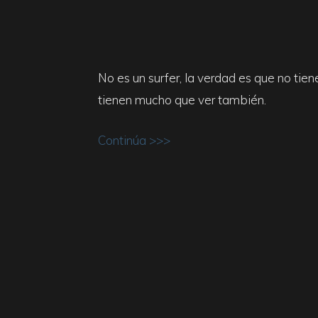
&
No es un surfer, la verdad es que no tien
Surf
tienen mucho que ver también.
Report
Continúa >>>