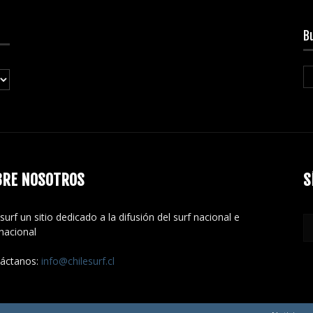
B
BRE NOSOTROS
S
surf un sitio dedicado a la difusión del surf nacional e
rnacional
áctanos:
info@chilesurf.cl