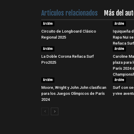
Artículos relacionados
Más del aut
Archivo
Archivo
Circuito de Longboard Clásico
Iquiqueña d
Regional 2025
Rapa Nui se
Reñaca Surf
Archivo
Archivo
La Doble Corona Reñaca Surf
Caroline Ma
Pro2025
plaza para 
París 2024 
Championsh
Archivo
Archivo
Moore, Wright y John John clasifican
Surf con se
para los Juegos Olímpicos de París
y vive avent
2024