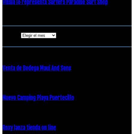
Vissla lo representa Surfers Paradise Surf Shop
18 diciembre, 2018
Archivos
Archivos
ENTRADAS POPULARES
Venta de Bodega Maui And Sons
16 febrero, 2018
Nuevo Camping Playa Puertecillo
23 enero, 2015
Roxy lanza tienda on line