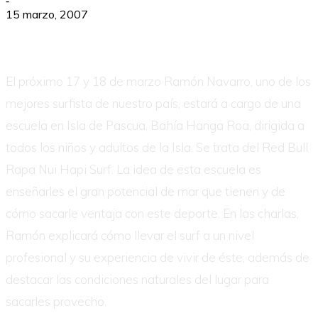
-
15 marzo, 2007
El próximo 17 y 18 de marzo Ramón Navarro, uno de los
mejores surfista de nuestro país, estará a cargo de una
escuela en Isla de Pascua, Bahía Hanga Roa, dirigida a
todos los niños y adultos de la Isla. Se trata del Red Bull
Rapa Nui Hapi Surf. La idea de esta escuela es
enseñarles el gran potencial de mar que tienen y de
cómo sacarle ventaja con este deporte. En las charlas,
Ramón explicará cómo llevar el surf a un nivel
profesional y su experiencia de vivir de éste, además de
destacar las condiciones naturales del lugar para
sacarles provecho.