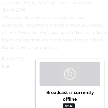
a ser humilde ante todo”
, confiesa el campeón del
circuito 2006.
“No me veo haciendo otra cosa. Quiero seguir
explorando, realizando proyectos como el de La Bestia.
El surf refleja cómo elegí hacer mi vida”
, finaliza. Todavía
hay mucho por descubrir, mucho por surfear y sin duda,
Ramón Navarro hay para rato.
Fuente: Red
Bull