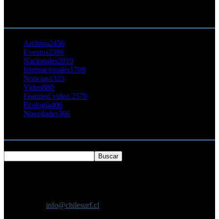
23 agosto, 2011
CATEGORÍA POPULAR
Archivo
2456
Eventos
2386
Nacionales
2019
Internacionales
1709
Noticias
1322
Video
880
Featured video 2
579
Ecología
406
Novedades
366
Buscar
SOBRE NOSOTROS
Chilesurf un sitio dedicado a la difusión del surf nacional e
internacional
Contáctanos:
info@chilesurf.cl
SÍGUENOS