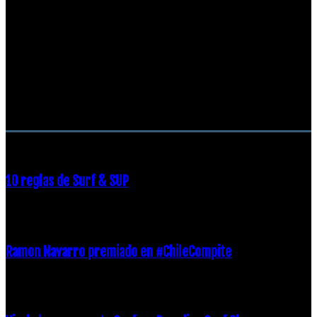
RECOMENDACIONES DEL EDITOR
10 reglas de Surf & SUP
21 diciembre, 2018
Ramon Navarro premiado en #ChileCompite
19 diciembre, 2018