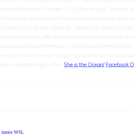
ientist, Katherine Whitaker, 50, California, Usa, The Soul 
le freediving quién también ha participado a través de su e
 la directora ha sido capaz de capturar las voces de estas
ignificado más allá de las limitaciones normales de la soci
 una personalidad femenina. La humanidad siempre se ha re
emenina. Podría ser este elogio más grande de la humani
remos cuando llega a Chile.
She is the Ocean/
Facebook Of
o junior WSL