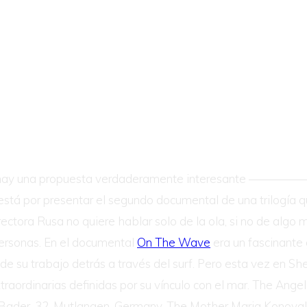
hoy hay una propuesta verdaderamente interesante ——
 está por presentar el segundo documental de una trilogía 
rectora Rusa no quiere hablar solo de la ola, si no de algo
 personas. En el documental
On The Wave
era un fascinante g
ia de su trabajo detrás a través del surf. Pero esta vez en
aordinarias definidas por su vínculo con el mar. The Angel J
a Bader, 32, Mutlangen, Germany, The Mother Maria Konova