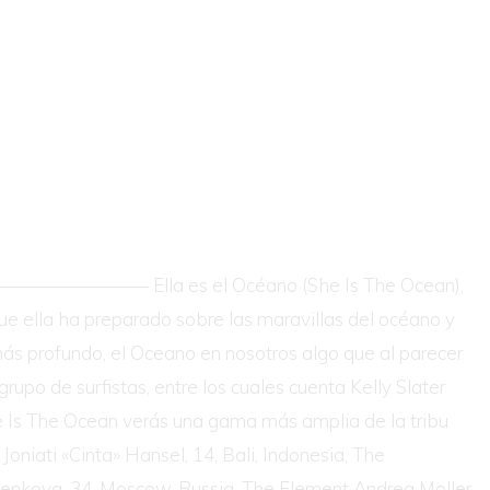
——————————— Ella es el Océano (She Is The Ocean),
que ella ha preparado sobre las maravillas del océano y
 más profundo, el Oceano en nosotros algo que al parecer
rupo de surfistas, entre los cuales cuenta Kelly Slater
 She Is The Ocean verás una gama más amplia de la tribu
oniati «Cinta» Hansel, 14, Bali, Indonesia, The
lenkova, 34, Moscow, Russia, The Element Andrea Moller,