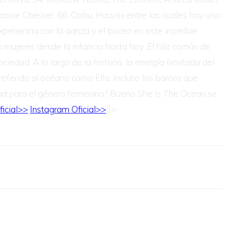
Jeannie Chesser, 66, Oahu, Hawaii entre las cuales hay una
xperiencia con la danza y el buceo en este increíble
 mujeres desde la infancia hasta hoy. El hilo común de
edad. A lo largo de la historia, la energía ilimitada del
ferido al océano como Ella. Incluso los barcos que
dad para el género femenino? Bueno She Is The Ocean se
icial>>
Instagram Oficial>>
]]>