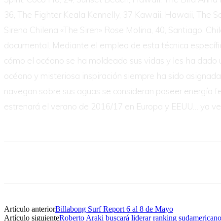
36, The Fighter Keala Kennelly, 37 Kawaii, Hawaii, The Sc
Sirena Chilena «The Siren» Rose Molina, 40, Santiago, Chi
documental. Mediante el empleo de esta técnica específica
cómo el océano se ha moldeado sus vidas y les ha dado un s
océano y misteriosa inspiración siempre ha sido asignada
navegan sobre sus aguas se consideran poseer energía f
estrenará el verano de 2016/17 en Europa y EEUU… ya ve
Artículo anterior
Billabong Surf Report 6 al 8 de Mayo
Artículo siguiente
Roberto Araki buscará liderar ranking sudamerican