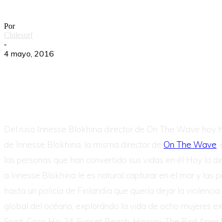
She Is The Ocean
Por
Chilesurf
-
4 mayo, 2016
Del ruso Innesse Blokhina director de On The Wave 
de Innesse Blokhina, la misma director de
On The Wave
,
las personas que han convertido sus vidas en él Hoy la di
a Innesse Blokhina le es natural capturar en el mar y las
hasta un policía de Finlandia que quería dejar la violenc
global del océano, explorándo la vida de ocho mujeres extr
Spirit, Coco Ho, 24, Sunset Beach, Hawaii, The Bird Ann