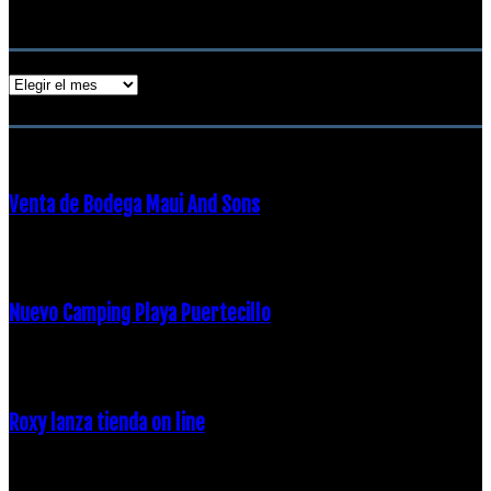
18 diciembre, 2018
Archivos
Archivos
ENTRADAS POPULARES
Venta de Bodega Maui And Sons
16 febrero, 2018
Nuevo Camping Playa Puertecillo
23 enero, 2015
Roxy lanza tienda on line
23 agosto, 2011
CATEGORÍA POPULAR