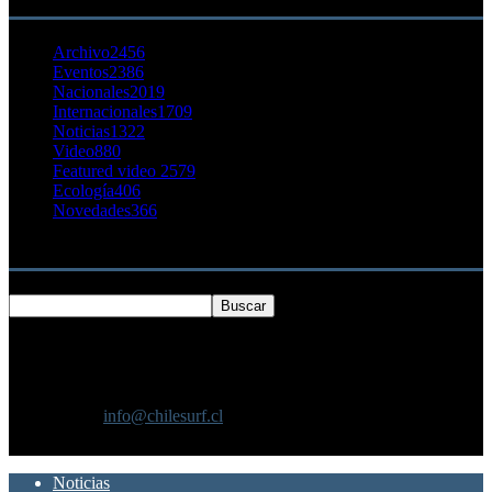
Archivo
2456
Eventos
2386
Nacionales
2019
Internacionales
1709
Noticias
1322
Video
880
Featured video 2
579
Ecología
406
Novedades
366
Buscar
SOBRE NOSOTROS
Chilesurf un sitio dedicado a la difusión del surf nacional e
internacional
Contáctanos:
info@chilesurf.cl
SÍGUENOS
Noticias