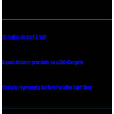
RECOMENDACIONES DEL EDITOR
10 reglas de Surf & SUP
21 diciembre, 2018
Ramon Navarro premiado en #ChileCompite
19 diciembre, 2018
Vissla lo representa Surfers Paradise Surf Shop
18 diciembre, 2018
Archivos