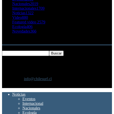
Nacionales
2019
Internacionales
1709
Noticias
1322
Video
880
Featured video 2
579
Ecología
406
Novedades
366
Buscar
SOBRE NOSOTROS
Chilesurf un sitio dedicado a la difusión del surf nacional e
internacional
Contáctanos:
info@chilesurf.cl
SÍGUENOS
Noticias
Eventos
Internacional
Nacionales
Ecología