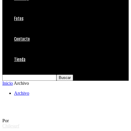
Fotos
Contacto
Tienda
Inicio
Archivo
Archivo
Surf… etc.
Por
Chilesurf