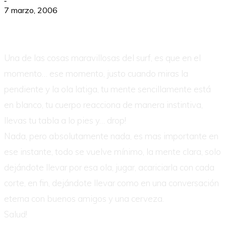
-
7 marzo, 2006
Una de las cosas maravillosas del surf, es que en el
momento… ese momento, justo cuando miras la
pendiente y la ola latiga, tu mente sencillamente está
en blanco, tu cuerpo reacciona de manera instintiva,
llevas tu tabla a lo pies y… drop!
Nada, pero absolutamente nada, es mas importante en
ese instante, todo se vuelve mínimo, la mente clara, solo
dejándote llevar por esa ola, jugar, acariciarla con cada
corte, en fin, dejándote llevar como en una conversación
eterna con buenos amigos y una cerveza.
Salud!