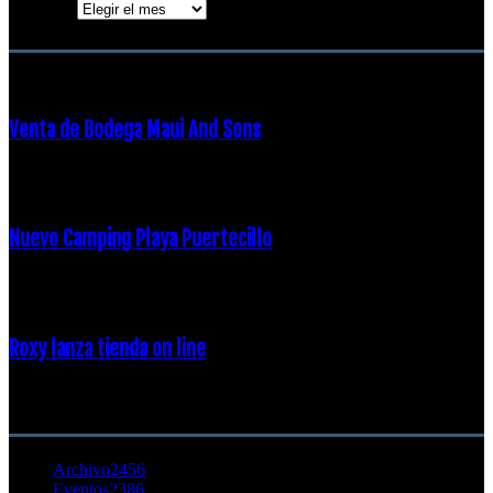
Archivos
ENTRADAS POPULARES
Venta de Bodega Maui And Sons
16 febrero, 2018
Nuevo Camping Playa Puertecillo
23 enero, 2015
Roxy lanza tienda on line
23 agosto, 2011
CATEGORÍA POPULAR
Archivo
2456
Eventos
2386