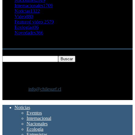
Nacionales
2019
Internacionales
1709
Noticias
1322
Video
880
Featured video 2
579
Ecología
406
Novedades
366
Buscar
SOBRE NOSOTROS
Chilesurf un sitio dedicado a la difusión del surf nacional e
internacional
Contáctanos:
info@chilesurf.cl
SÍGUENOS
Noticias
Eventos
Internacional
Nacionales
Ecología
Entrevistas