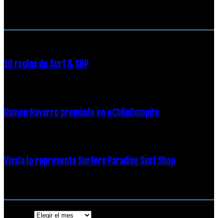
RECOMENDACIONES DEL EDITOR
10 reglas de Surf & SUP
21 diciembre, 2018
Ramon Navarro premiado en #ChileCompite
19 diciembre, 2018
Vissla lo representa Surfers Paradise Surf Shop
18 diciembre, 2018
Archivos
Archivos