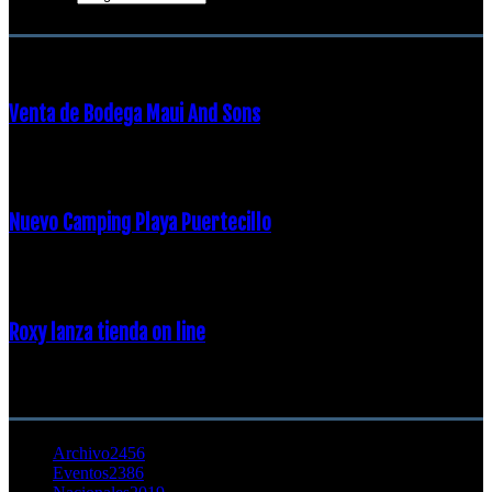
ENTRADAS POPULARES
Venta de Bodega Maui And Sons
16 febrero, 2018
Nuevo Camping Playa Puertecillo
23 enero, 2015
Roxy lanza tienda on line
23 agosto, 2011
CATEGORÍA POPULAR
Archivo
2456
Eventos
2386