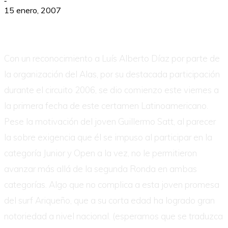
-
15 enero, 2007
Con un reconocimiento a Luís Alberto Díaz por parte de
la organización del Alas, por su destacada participación
durante el circuito 2006, se dio comienzo este viernes a
la primera fecha de este certamen Latinoamericano.
Pese la motivación del joven Guillermo Satt, al parecer
la sobre exigencia que él se impuso al participar en la
categoría Junior y Open a la vez, no le permitieron
avanzar más allá de la segunda Ronda en ambas
categorías. Algo que no complica a esta joven promesa
del surf Ariqueño, que a su corta edad ha logrado gran
notoriedad a nivel nacional. (esperamos que se traduzca