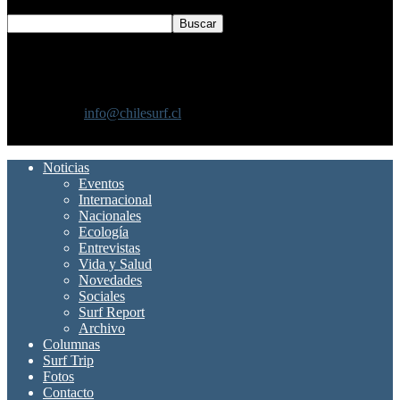
SOBRE NOSOTROS
Chilesurf un sitio dedicado a la difusión del surf nacional e
internacional
Contáctanos:
info@chilesurf.cl
SÍGUENOS
Noticias
Eventos
Internacional
Nacionales
Ecología
Entrevistas
Vida y Salud
Novedades
Sociales
Surf Report
Archivo
Columnas
Surf Trip
Fotos
Contacto