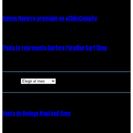
21 diciembre, 2018
Ramon Navarro premiado en #ChileCompite
19 diciembre, 2018
Vissla lo representa Surfers Paradise Surf Shop
18 diciembre, 2018
Archivos
Archivos
ENTRADAS POPULARES
Venta de Bodega Maui And Sons
16 febrero, 2018