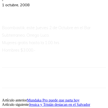
-
1 octubre, 2008
Boombastik, este Jueves 2 de Octubre en el Bar
Subterraneo, Orrego Luco.
Mujeres gratis hasta la 1:00 hrs
Hombres $3.000.-
Artículo anterior
Mundaka Pro puede que parta hoy
Artículo siguiente
Jessica y Tristán destacan en el Salvador