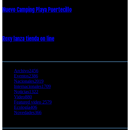
Nuevo Camping Playa Puertecillo
23 enero, 2015
Roxy lanza tienda on line
23 agosto, 2011
CATEGORÍA POPULAR
Archivo
2456
Eventos
2386
Nacionales
2019
Internacionales
1709
Noticias
1322
Video
880
Featured video 2
579
Ecología
406
Novedades
366
Buscar