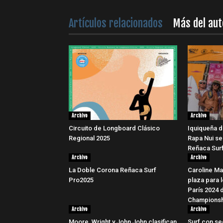
Artículos relacionados
Más del aut
Archivo
Archivo
Circuito de Longboard Clásico
Iquiqueña d
Regional 2025
Rapa Nui se
Reñaca Surf
Archivo
Archivo
La Doble Corona Reñaca Surf
Caroline Ma
Pro2025
plaza para 
París 2024 
Championsh
Archivo
Archivo
Moore, Wright y John John clasifican
Surf con se