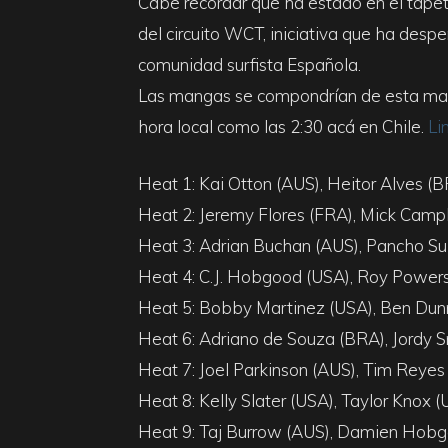
Cabe recordar que ha estado en el tape
del circuito WCT, iniciativa que ha desp
comunidad surfista Española.
Las mangas se compondrían de esta mane
hora local como las 2:30 acá en Chile.
Li
Heat 1: Kai Otton (AUS), Heitor Alves (B
Heat 2: Jeremy Flores (FRA), Mick Campb
Heat 3: Adrian Buchan (AUS), Pancho Su
Heat 4: C.J. Hobgood (USA), Roy Power
Heat 5: Bobby Martinez (USA), Ben Dunn
Heat 6: Adriano de Souza (BRA), Jordy S
Heat 7: Joel Parkinson (AUS), Tim Reyes
Heat 8: Kelly Slater (USA), Taylor Knox
Heat 9: Taj Burrow (AUS), Damien Hobg