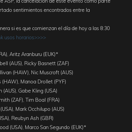
te ASP, la cancelación de este evento como parte
ertado sentimientos encontrados entre la
ra si es que comienzan el día de hoy a las 8:30
nk usos horarios>>>>
RA), Aritz Aranburu (EUK)*
ell (AUS), Ricky Basnett (ZAF)
llivan (HAW), Nic Muscroft (AUS)
s (HAW), Manoa Drollet (PYF)
 (AUS), Gabe Kling (USA)
mith (ZAF), Tim Boal (FRA)
 (USA), Mark Occhilupo (AUS)
 (USA), Reubyn Ash (GBR)
ood (USA), Marco San Segundo (EUK)*