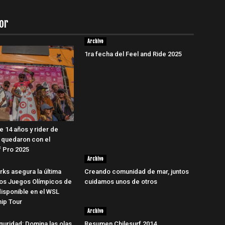
or
Archivo
1ra fecha del Feel and Ride 2025
e 14 años y rider de
 quedaron con el
 Pro 2025
Archivo
rks asegura la última
Creando comunidad de mar, juntos
los Juegos Olímpicos de
cuidamos unos de otros
disponible en el WSL
ip Tour
Archivo
guridad: Domina las olas
Resumen Chilesurf 2014