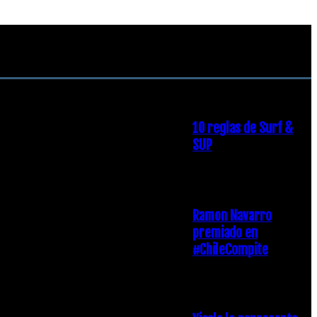
RECOMENDACIONES DEL
EDITOR
10 reglas de Surf &
SUP
21 diciembre, 2018
Ramon Navarro
premiado en
#ChileCompite
19 diciembre, 2018