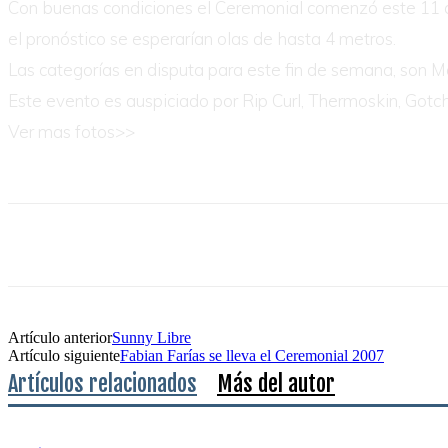
Con buenas condiciones el Ceremonial comenzó este 11 de
el pronóstico se esperarían olas de hasta 4 metros.
Las categorías en disputa para este fin de semana, son M
Este evento es auspiciado por Rip Curl, Thermoskin, Gotc
Ver mas fotos>>
Artículo anterior
Sunny Libre
Artículo siguiente
Fabian Farías se lleva el Ceremonial 2007
Artículos relacionados
Más del autor