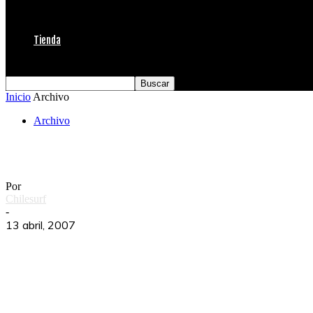
Tienda
Inicio
Archivo
Archivo
Ceremonial llega a la Semi
Por
Chilesurf
-
13 abril, 2007