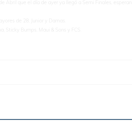
 Abril que el día de ayer ya llegó a Semi Finales, espera
ayores de 28, Junior y Damas.
ha, Sticky Bumps, Maui & Sons y FCS.