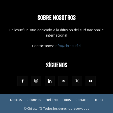
SOBRE NOSOTROS
Chilesurf un sitio dedicado a la difusión del surf nacional e
internacional
Contáctanos:
info@chilesurf.cl
SÍGUENOS
Noticias
Columnas
Surf Trip
Fotos
Contacto
Tienda
© Chilesurf® Todos los derechos reservados