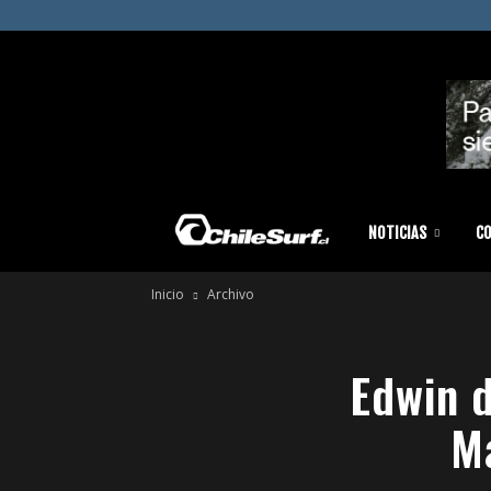
Chilesurf
NOTICIAS
C
Inicio
Archivo
|
Edwin d
Surf
Ma
News