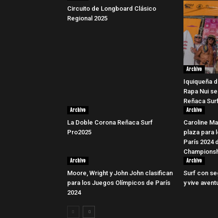
Circuito de Longboard Clásico
Regional 2025
Archivo
Iquiqueña d
Rapa Nui se
Reñaca Surf
Archivo
Archivo
La Doble Corona Reñaca Surf
Caroline Ma
Pro2025
plaza para 
París 2024 
Championsh
Archivo
Archivo
Moore, Wright y John John clasifican
Surf con se
para los Juegos Olímpicos de París
y vive avent
2024