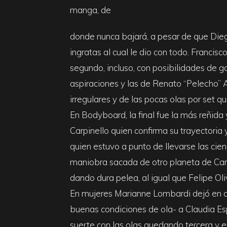
manga, de
donde nunca bajará, a pesar de que Dieg
ingratas al cual le dio con todo. Francisc
segundo, incluso, con posibilidades de g
aspiraciones y las de Renato “Pelecho” A
irregulares y de las pocas olas por set q
En Bodyboard, la final fue la más reñid
Carpinello quien confirma su trayectoria y
quien estuvo a punto de llevarse las cien 
maniobra sacada de otro planeta de Carpi
dando dura pelea, al igual que Felipe Oli
En mujeres Marianne Lombardi dejó en cl
buenas condiciones de ola- a Claudia E
suerte con las olas quedando tercera y e