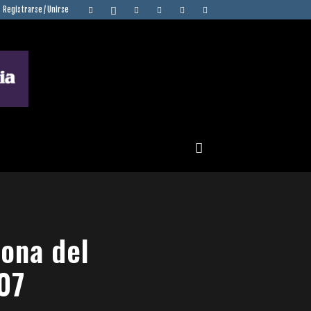
Registrarse / Unirse
rona del
007