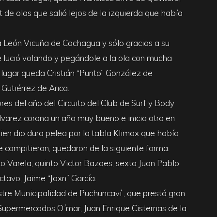
t de olas que salió lejos de la izquierda que había
a León Vicuña de Cachagua y sólo gracias a su
se lució volando y pegándole a la ola con mucha
r lugar queda Cristián “Punto” González de
Gutiérrez de Arica.
ores del año del Circuito del Club de Surf y Body
Álvarez corona un año muy bueno e inicia otro en
en dio dura pelea por la tabla Klimax que había
e compitieron, quedaron de la siguiente forma:
to Varela, quinto Victor Bazaes, sexto Juan Pablo
ctavo, Jaime “Jaxn” García.
stre Municipalidad de Puchuncaví , que prestó gran
. Supermercados O´mar, Juan Enrique Cisternas de la