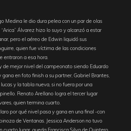
o Medina le dio dura pelea con un par de olas
o “Arica” Álvarez hizo lo suyo y alcanzó a estar
anar, pero el aéreo de Edwin liquidó sus
guirre, quien fue víctima de las condiciones
ue entraron a esa hora.
a y de mejor nivel del campeonato siendo Eduardo
 gana en foto finish a su partner, Gabriel Brantes,
lucas y la tabla nueva, si no fuera por una
nello. Renato Arellano logra el tercer lugar
vares, quien termina cuarto.
aro por qué nivel pasa y gana en una final -con
spinoza de Ventanas. Jessica Anderson no tuvo
n cuarto lugar, queda Francisca Silva de Quintero,