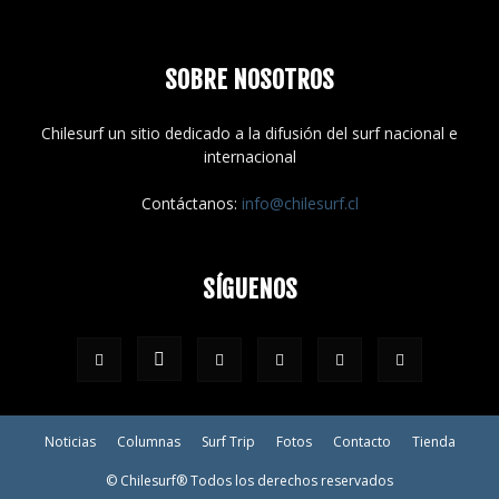
SOBRE NOSOTROS
Chilesurf un sitio dedicado a la difusión del surf nacional e
internacional
Contáctanos:
info@chilesurf.cl
SÍGUENOS
Noticias
Columnas
Surf Trip
Fotos
Contacto
Tienda
© Chilesurf® Todos los derechos reservados